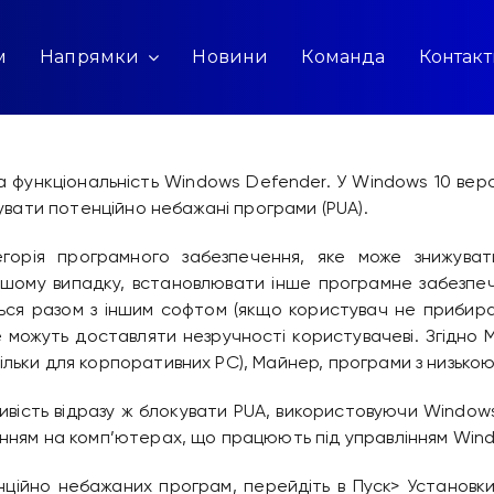
м
Напрямки
Новини
Команда
Контак
а функціональність Windows Defender. У Windows 10 верс
кувати потенційно небажані програми (PUA).
горія програмного забезпечення, яке може знижувати
ршому випадку, встановлювати інше програмне забезпе
ся разом з іншим софтом (якщо користувач не прибирає 
 можуть доставляти незручності користувачеві. Згідно 
льки для корпоративних PC), Майнер, програми з низькою 
ливість відразу ж блокувати PUA, використовуючи Window
нням на комп’ютерах, що працюють під управлінням Windo
ційно небажаних програм, перейдіть в Пуск> Установк