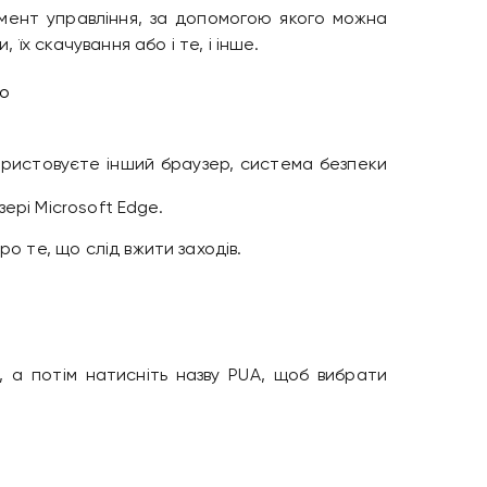
емент управління, за допомогою якого можна
х скачування або і те, і інше.
користовуєте інший браузер, система безпеки
ері Microsoft Edge.
 те, що слід вжити заходів.
, а потім натисніть назву PUA, щоб вибрати