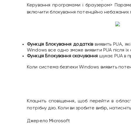
Керування програмами і браузером> Парамет
включити блокування потенційно небажаних про
Функція Блокування додатків
виявить PUA, як
Windows все одно зможе виявити PUA після їх 
Функція Блокування скачування
шукає PUA в пр
Коли система безпеки Windows виявить потен
Клацніть сповіщення, щоб перейти в обла
потрібну дію. Коли ви зробите вибір, натисніт
Джерело
Microsoft