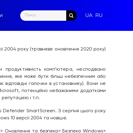
Search
ти
for:
ії 2004 року (травневе оновлення 2020 року)
 продуктивність комп’ютера, несподівано
чення, яке може бути більш небезпечним або
відповідні галочки в установнику). Вони не
Microsoft, потенційно небажаними додатками
репутацією і т.п.
s Defender SmartScreen. З серпня цього року
ws 10 версії 2004 та новіше.
и> Оновлення та безпека> Безпека Windows>