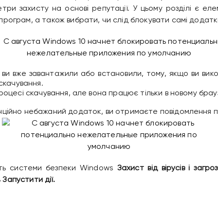
ри захисту на основі репутації. У цьому розділі є ел
грам, а також вибрати, чи слід блокувати самі додатки, ї
і ви вже завантажили або встановили, тому, якщо ви ви
скачування.
оцесі скачування, але вона працює тільки в новому брауз
ційно небажаний додаток, ви отримаєте повідомлення про
сть системи безпеки Windows
Захист від вірусів і загроз
ь
Запустити дії.