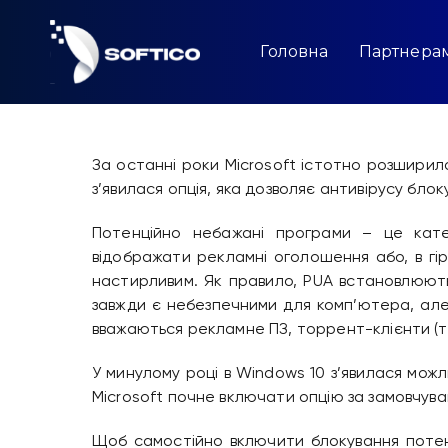
Skip
to
content
Головна
Партнера
За останні роки Microsoft істотно розширил
з’явилася опція, яка дозволяє антивірусу бло
Потенційно небажані програми – це кате
відображати рекламні оголошення або, в гі
настирливим. Як правило, PUA встановлюють
завжди є небезпечними для комп’ютера, але
вважаються рекламне ПЗ, торрент-клієнти (ті
У минулому році в Windows 10 з’явилася мож
Microsoft почне включати опцію за замовчува
Щоб самостійно включити блокування потен