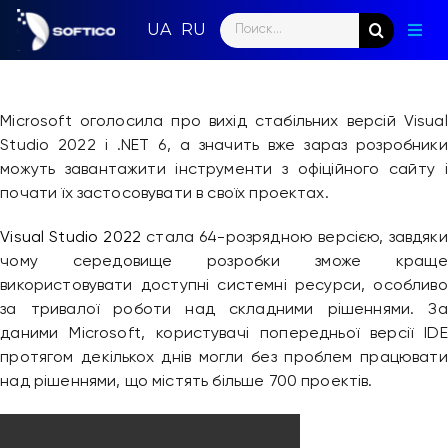
Skip
Search
to
Togg
for:
content
Navig
Голо
Microsoft оголосила про вихід стабільних версій Visual
Пар
Studio 2022 і .NET 6, а значить вже зараз розробники
можуть завантажити інструменти з офіційного сайту і
Нап
почати їх застосовувати в своїх проектах.
Нов
Visual Studio 2022
стала 64-розрядною версією, завдяки
чому середовище розробки зможе краще
Ком
використовувати доступні системні ресурси, особливо
за тривалої роботи над складними рішеннями. За
Конт
даними Microsoft, користувачі попередньої версії IDE
протягом декількох днів могли без проблем працювати
над рішеннями, що містять більше 700 проектів.