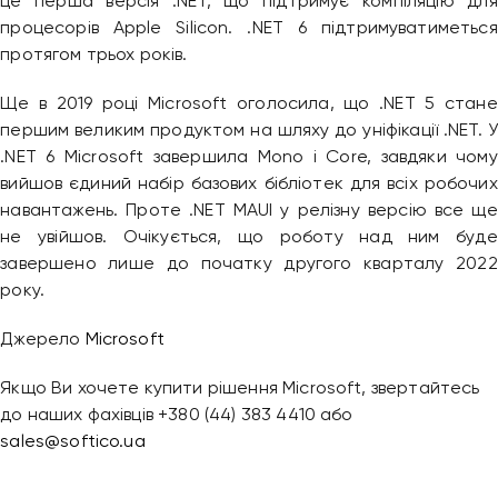
це перша версія .NET, що підтримує компіляцію для
Привіт 👋, чим тобі допомогти?
процесорів Apple Silicon. .NET 6 підтримуватиметься
протягом трьох років.
Ми зазвичай відповідаємо дуже швидко
Ще в 2019 році Microsoft оголосила, що .NET 5 стане
першим великим продуктом на шляху до уніфікації .NET. У
Надіслати повідомлення
.NET 6 Microsoft завершила Mono і Core, завдяки чому
вийшов єдиний набір базових бібліотек для всіх робочих
навантажень. Проте .NET MAUI у релізну версію все ще
не увійшов. Очікується, що роботу над ним буде
завершено лише до початку другого кварталу 2022
року.
Джерело
Microsoft
Якщо Ви хочете купити рішення Microsoft, звертайтесь
до наших фахівців +380 (44) 383 4410 або
sales@softico.ua