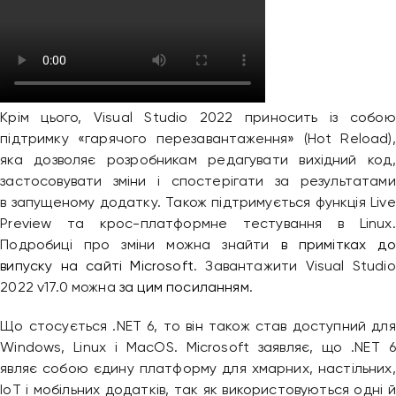
Крім цього, Visual Studio 2022 приносить із собою
підтримку «гарячого перезавантаження» (Hot Reload),
яка дозволяє розробникам редагувати вихідний код,
застосовувати зміни і спостерігати за результатами
в запущеному додатку. Також підтримується функція Live
Preview та крос-платформне тестування в Linux.
Подробиці про зміни можна знайти
в примітках до
випуску на сайті Microsoft
. Завантажити Visual Studio
2022 v17.0 можна
за цим посиланням
.
Що стосується .NET 6, то він також став доступний для
Windows, Linux і MacOS. Microsoft заявляє, що .NET 6
являє собою єдину платформу для хмарних, настільних,
IoT і мобільних додатків, так як використовуються одні й