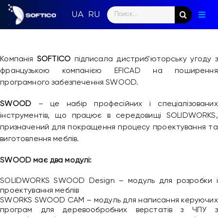
Skip
Search
to
Togg
for:
content
Navig
Голо
Компанія
SOFTICO
підписала дистриб’юторську угоду з
Пар
французькою компанією EFICAD на поширення
програмного забезпечення SWOOD.
Нап
SWOOD
– це набір професійних і спеціалізованих
Нов
інструментів, що працює в середовищі SOLIDWORKS,
призначений для покращення процесу проектування та
Ком
виготовлення меблів.
SWOOD має два модулі:
Конт
SOLIDWORKS SWOOD Design – модуль для розробки і
проектування меблів
SWORKS SWOOD CAM – модуль для написання керуючих
програм для деревообробних верстатів з ЧПУ з