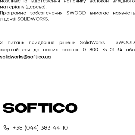
можливістю відстеження напрямку волокон вихідного
матеріалу (дерева).
Програмне забезпечення SWOOD вимагає наявність
ліцензії SOLIDWORKS.
З питань придбання рішень SolidWorks і SWOOD
звертайтеся до наших фахівців
0 800 75-01-34
або
solidworks@softico.ua
Привіт 👋, чим тобі допомогти?
Ми зазвичай відповідаємо дуже швидко
+38 (044) 383-44-10