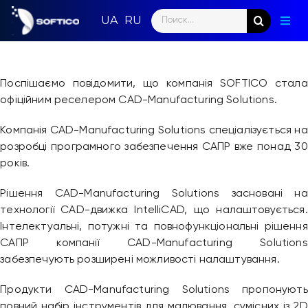
Skip
Search
to
Togg
for:
content
Navig
Голо
Поспішаємо повідомити, що компанія SOFTICO стала
Пар
офіційним реселером CAD-Manufacturing Solutions.
Нап
Компанія CAD-Manufacturing Solutions спеціалізується на
розробці програмного забезпечення САПР вже понад 30
Нов
років.
Ком
Рішення CAD-Manufacturing Solutions засновані на
технології CAD-движка IntelliCAD, що налаштовується.
Інтелектуальні, потужні та повнофункціональні рішення
Конт
САПР компанії CAD-Manufacturing Solutions
забезпечують розширені можливості налаштування.
Продукти CAD-Manufacturing Solutions пропонують
повний набір інструментів для малювання, сумісних із 2D