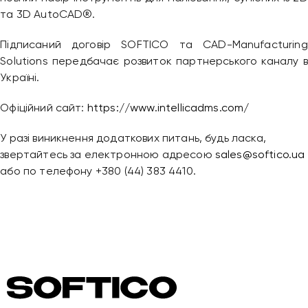
та 3D AutoCAD®.
Підписаний договір SOFTICO та CAD-Manufacturing
Solutions передбачає розвиток партнерського каналу в
Україні.
Офіційний сайт:
https://www.intellicadms.com/
У разі виникнення додаткових питань, будь ласка,
звертайтесь за електронною адресою
sales@softico.ua
або по телефону +380 (44) 383 4410.
Привіт 👋, чим тобі допомогти?
Ми зазвичай відповідаємо дуже швидко