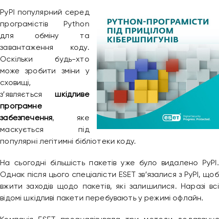
PyPI популярний серед
програмістів Python
для обміну та
завантаження коду.
Оскільки будь-хто
може зробити зміни у
сховищі,
з’являється
шкідливе
програмне
забезпечення
, яке
маскується під
популярні легітимні бібліотеки коду.
На сьогодні більшість пакетів уже було видалено PyPI.
Однак після цього спеціалісти ESET зв’язалися з PyPI, щоб
вжити заходів щодо пакетів, які залишилися. Наразі всі
відомі шкідливі пакети перебувають у режимі офлайн.