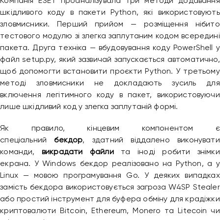
Компанія ESET проаналізувала три методи додавання
шкідливого коду в пакети Python, які використовують
зловмисники. Перший прийом — розміщення нібито
тестового модулю зі злегка заплутаним кодом всередині
пакета. Друга техніка — вбудовування коду PowerShell у
файл setup.py, який зазвичай запускається автоматично,
щоб допомогти встановити проєкти Python. У третьому
методі зловмисники не докладають зусиль для
включення легітимного коду в пакет, використовуючи
лише шкідливий код у злегка заплутаній формі.
Як правило, кінцевим компонентом є
спеціальний
бекдор
, здатний віддалено виконувати
команди,
викрадати файли
та іноді робити знімки
екрана. У Windows бекдор реалізовано на Python, а у
Linux — мовою програмування Go. У деяких випадках
замість бекдора використовується загроза W4SP Stealer
або простий інструмент для буфера обміну для крадіжки
криптовалюти Bitcoin, Ethereum, Monero та Litecoin чи