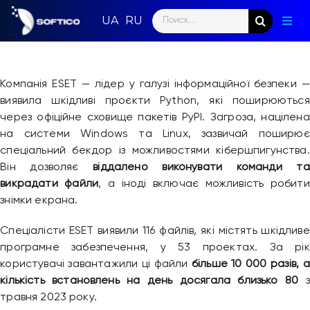
Skip
Search
to
Togg
for:
content
Navig
Голо
Компанія ESET — лідер у галузі інформаційної безпеки —
Пар
виявила шкідливі проєкти Python, які поширюються
через офіційне сховище пакетів PyPI. Загроза, націлена
Нап
на системи Windows та Linux, зазвичай поширює
спеціальний бекдор із можливостями кібершпигунства.
Нов
Він дозволяє
віддалено виконувати команди та
викрадати файли
, а іноді включає можливість робити
Ком
знімки екрана.
Конт
Спеціалісти ESET виявили 116 файлів, які містять шкідливе
програмне забезпечення, у 53 проектах. За рік
користувачі завантажили ці файли
більше 10 000 разів, а
кількість встановлень на день досягала близько 80
з
травня 2023 року.