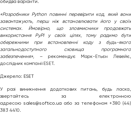
обидва варіанти.
Привіт 👋, чим тобі допомогти?
Ми зазвичай відповідаємо дуже швидко
«Розробники Python повинні перевірити код, який вони
завантажують, перш ніж встановлювати його у своїх
системах. Ймовірно, що зловмисники продовжать
Надіслати повідомлення
використання PyPI у своїх цілях, тому радимо бути
обережними при встановленні коду з будь-якого
загальнодоступного сховища програмного
забезпечення»,
– рекомендує Марк-Етьєн Левейє,
дослідник компанії ESET.
Джерело:
ESET
У разі виникнення додаткових питань, будь ласка,
звертайтесь за електронною
адресою
sales@softico.ua
або за телефоном +380 (44)
383 4410.