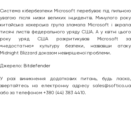
Система кібербезпеки Microsoft перебуває під пильною
увагою після низки великих інцидентів. Минулого року
китайська хакерська група зламала Microsoft і вкрала
тисячі листів федерального уряду США. А у квітні цього
року уряд США розкритикував Microsoft за
«недостатню» культуру безпеки, назвавши атаку
Midnight Blizzard доказом невирішеної проблеми.
Привіт 👋, чим тобі допомогти?
Джерело:
Bitdefender
Ми зазвичай відповідаємо дуже швидко
У разі виникнення додаткових питань, будь ласка,
звертайтесь на електронну адресу sales@softico.ua
Надіслати повідомлення
або за телефоном +380 (44) 383 4410.