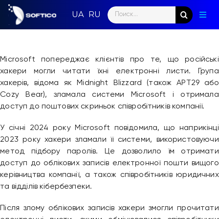
Skip
Search
to
Togg
for:
content
Navig
Голо
Microsoft попереджає клієнтів про те, що російські
Пар
хакери могли читати їхні електронні листи. Група
хакерів, відома як Midnight Blizzard (також APT29 або
Нап
Cozy Bear), зламала системи Microsoft і отримала
доступ до поштових скриньок співробітників компанії.
Нов
У січні 2024 року Microsoft повідомила, що наприкінці
Ком
2023 року хакери зламали її системи, використовуючи
метод підбору паролів. Це дозволило їм отримати
Конт
доступ до облікових записів електронної пошти вищого
керівництва компанії, а також співробітників юридичних
та відділів кібербезпеки.
Після злому облікових записів хакери змогли прочитати