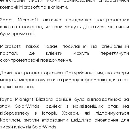
електронні листи, якими обмінювалися співробітники
компанії Microsoft та її клієнти.
Зараз Microsoft активно повідомляє постраждалих
клієнтів і пояснює, як вони можуть дізнатися, які листи
були прочитані.
Microsoft також надає посилання на спеціальний
портал, де клієнти можуть переглянути
скомпрометовані повідомлення.
Деякі постраждалі організації стурбовані тим, що хакери
можуть використовувати отриману інформацію для атак
на їхні компанії.
Група Midnight Blizzard раніше була відповідальною за
злом SolarWinds, однією з найвідоміших атак на
кібербезпеку в історії. Хакери, які підтримуються
Кремлем, змогли впровадити шкідливе оновлення для
тисяч клієнтів SolarWinds.