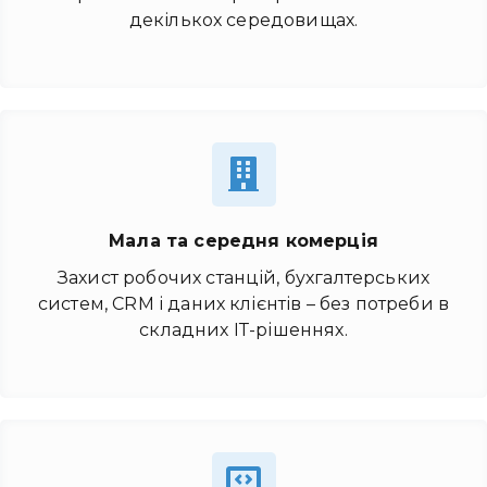
декількох середовищах.
Привіт 👋, чим тобі допомогти?
Ми зазвичай відповідаємо дуже швидко
Мала та середня комерція
Захист робочих станцій, бухгалтерських
Надіслати повідомлення
систем, CRM і даних клієнтів – без потреби в
складних ІТ-рішеннях.