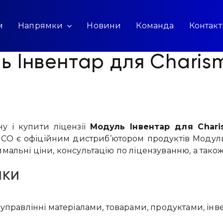
м
Напрямки
Новини
Команда
Контак
ь Інвентар для Charis
у і купити ліцензії
Модуль Інвентар для Chari
CO є офіційним дистриб’ютором продуктів Модуль 
альні ціни, консультацію по ліцензуванню, а також
ики
 управлінні матеріалами, товарами, продуктами, ін