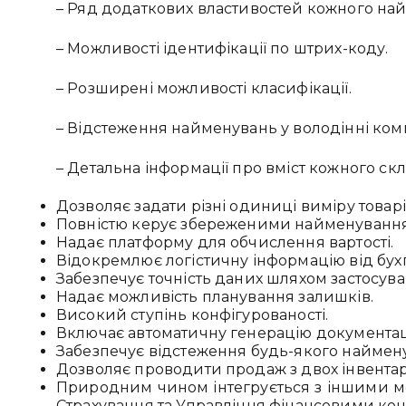
– Ряд додаткових властивостей кожного найме
– Можливості ідентифікації по штрих-коду.
– Розширені можливості класифікації.
– Відстеження найменувань у володінні комп
– Детальна інформації про вміст кожного скл
Дозволяє задати різні одиниці виміру товарі
Повністю керує збереженими найменуванн
Надає платформу для обчислення вартості.
Відокремлює логістичну інформацію від бухг
Забезпечує точність даних шляхом застосува
Надає можливість планування залишків.
Високий ступінь конфігурованості.
Включає автоматичну генерацію документаці
Забезпечує відстеження будь-якого наймену
Дозволяє проводити продаж з двох інвентар
Природним чином інтегрується з іншими мод
Страхування та Управління фінансовими кон