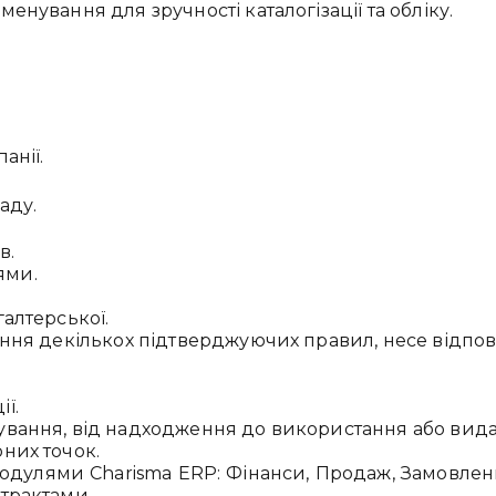
нування для зручності каталогізації та обліку.
анії.
аду.
в.
ями.
алтерської.
ння декількох підтверджуючих правил, несе відповід
ї.
вання, від надходження до використання або вида
них точок.
улями Charisma ERP: Фінанси, Продаж, Замовлення
трактами.