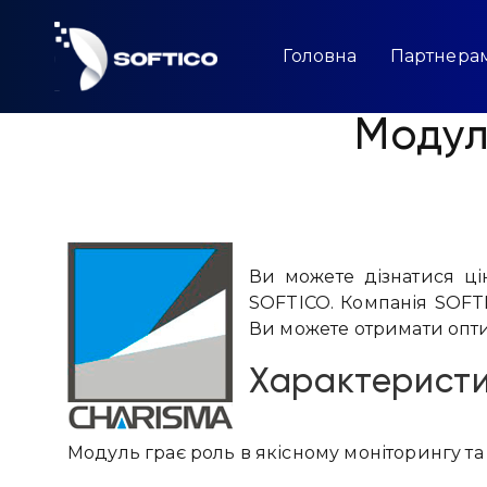
Skip
to
content
Головна
Партнера
Модул
Ви можете дізнатися цін
SOFTICO. Компанія SOFTI
Ви можете отримати оптим
Характерист
Модуль грає роль в якісному моніторингу та