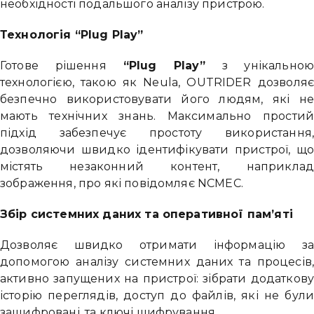
необхідності подальшого аналізу пристрою.
Технологія “Plug Play”
Готове рішення
“Plug Play”
з унікально
технологією, такою як Neula, OUTRIDER дозволя
безпечно використовувати його людям, які н
мають технічних знань. Максимально прости
підхід забезпечує простоту використання
дозволяючи швидко ідентифікувати пристрої, щ
містять незаконний контент, наприкла
зображення, про які повідомляє NCMEC.
Збір системних даних та оперативної пам’яті
Привіт 👋, чим тобі допомогти?
Дозволяє швидко отримати інформацію з
Ми зазвичай відповідаємо дуже швидко
допомогою аналізу системних даних та процесів
активно запущених на пристрої: зібрати додатков
Надіслати повідомлення
історію переглядів, доступ до файлів, які не бул
зашифровані, та ключі шифрування.