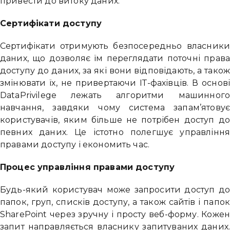
привести до витоку даних.
Сертифікати доступу
Сертифікати отримують безпосередньо власники
даних, що дозволяє їм переглядати поточні права
доступу до даних, за які вони відповідають, а також
змінювати їх, не привертаючи ІТ-фахівців. В основі
DataPrivilege лежать алгоритми машинного
навчання, завдяки чому система запам’ятовує
користувачів, яким більше не потрібен доступ до
певних даних. Це істотно полегшує управління
правами доступу і економить час.
Процес управління правами доступу
Будь-який користувач може запросити доступ до
папок, груп, списків доступу, а також сайтів і папок
SharePoint через зручну і просту веб-форму. Кожен
запит направляється власнику запитуваних даних.