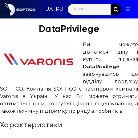
Skip
Search
to
Togg
for:
content
Navig
Голо
DataPrivilege
Пар
Ви можете
дізнатися ціну і
Нап
купити ліцензії
DataPrivilege
Нов
звернувшись до
відділу продажу
Ком
SOFTICO. Компанія SOFTICO є партнером компанії
Varonis в Україні. У нас Ви можете отримати
Конт
оптимальні ціни, консультацію по ліцензуванню, а
також технічну підтримку по ряду виробників.
Характеристики