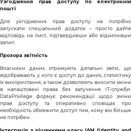
Узгодження прав доступу по електронній
пошті
Для узгодження прав доступу не потрібно
запускати спеціальний додаток – просто дайте
відповідь на лист, підтвердивши або відхиливши
запит.
Прозора звітність
Власники даних отримують детальні звіти, що
Привіт 👋, чим тобі допомогти?
відображають у кого є доступ до даних, статистику
їх використання, а також дозволяють вносити зміни
Ми зазвичай відповідаємо дуже швидко
в налаштовані права без залучення ІТ-служби.
DataPrivilege формує рекомендації щодо зміни
прав доступу та оперативно сповіщає про
Надіслати повідомлення
необхідність обмежити доступ тим, кому він більше
не потрібен.
Інтеграція з рішеннями класу IAM (Identity and