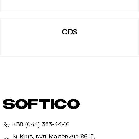
CDS
Привіт 👋, чим тобі допомогти?
Ми зазвичай відповідаємо дуже швидко
Надіслати повідомлення
+38 (044) 383-44-10
м. Київ, вул. Малевича 86-Л,