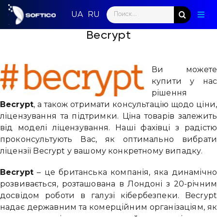
Skip
Search
to
Togg
for:
content
Navig
Becrypt
Голо
Пар
Ви может
купити у на
Нап
рішення
Becrypt
, а також отримати консультацію щодо ціни
Нов
ліцензування та підтримки. Ціна товарів залежит
від моделі ліцензування. Наші фахівці з радіст
Ком
проконсультують Вас, як оптимально вибрат
ліцензії Becrypt у вашому конкретному випадку.
Конт
Becrypt
– це британська компанія, яка динамічн
розвивається, розташована в Лондоні з 20-річни
досвідом роботи в галузі кібербезпеки. Becryp
надає державним та комерційним організаціям, я