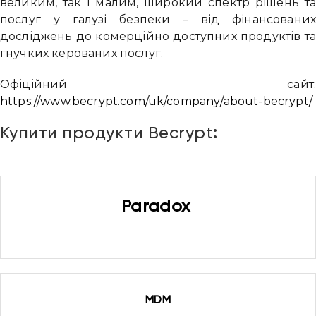
великим, так і малим, широкий спектр рішень т
послуг у галузі безпеки – від фінансовани
досліджень до комерційно доступних продуктів т
гнучких керованих послуг.
Офіційний сайт
https://www.becrypt.com/uk/company/about-becrypt/
Купити продукти Becrypt
:
Paradox
MDM