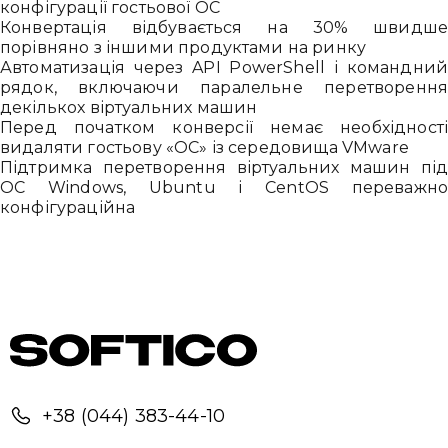
конфігурації гостьової ОС
Конвертація відбувається на 30% швидш
порівняно з іншими продуктами на ринку
Автоматизація через API PowerShell і командни
рядок, включаючи паралельне перетворенн
декількох віртуальних машин
Перед початком конверсії немає необхідност
Привіт 👋, чим тобі допомогти?
видаляти гостьову «ОС» із середовища VMware
Підтримка перетворення віртуальних машин пі
Ми зазвичай відповідаємо дуже швидко
ОС Windows, Ubuntu і CentOS переважн
конфігураційна
Надіслати повідомлення
+38 (044) 383-44-10