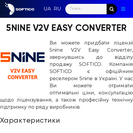
Skip
Search
to
Togg
for:
content
Navig
Голо
5NINE V2V EASY CONVERTER
Пар
Ви можете придбати ліцензі
5nine V2V Easy Converter
Нап
звернувшись до відділ
продажу SOFTICO. Компані
Нов
SOFTICO є офіційни
реселером 5nine в Україні. У на
Ком
Ви можете отримат
оптимальні ціни, консультаці
Конт
щодо ліцензування, а також професійну технічн
підтримку по ряду виробників.
Характеристики