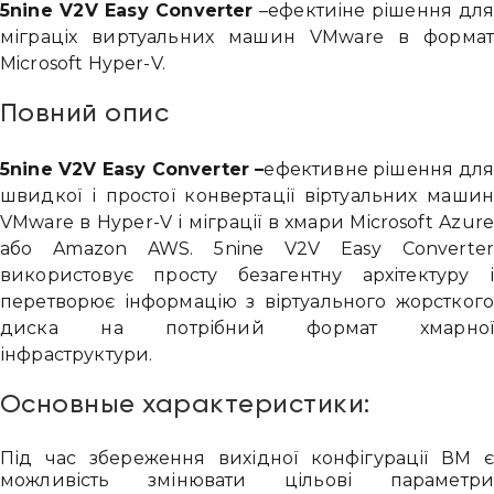
5nine V2V Easy Converter
–ефектиіне рішення дл
міграціх виртуальних машин VMware в форма
Microsoft Hyper-V.
Повний опис
5nine V2V Easy Converter –
ефективне рішення для
швидкої і простої конвертації віртуальних маши
VMware в Hyper-V і міграції в хмари Microsoft Azur
або Amazon AWS. 5nine V2V Easy Converte
використовує просту безагентну архітектуру 
перетворює інформацію з віртуального жорстког
диска на потрібний формат хмарно
інфраструктури.
Основные характеристики:
Під час збереження вихідної конфігурації ВМ 
можливість змінювати цільові параметр