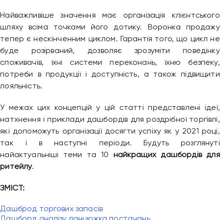
Найважливіше значення має організація клієнтського
шляху всіма точками його дотику. Воронка продажу
тепер є нескінченним циклом. Гарантія того, що цикл не
буде розірваний, дозволяє зрозуміти поведінку
споживачів, їхні системи переконань, їхню безпеку,
потреби в продукції і доступність, а також підвищити
лояльність.
У межах цих концепцій у цій статті представлені ідеї,
натхнення і приклади дашбордів для роздрібної торгівлі,
які допоможуть організації досягти успіху як у 2021 році,
так і в наступні періоди. Будуть розглянуті
найактуальніші теми та 10
найкращих дашбордів для
ритейлу
.
ЗМІСТ:
Дашброд торгових запасів
Дашборд аналізу ланцюжка постачань