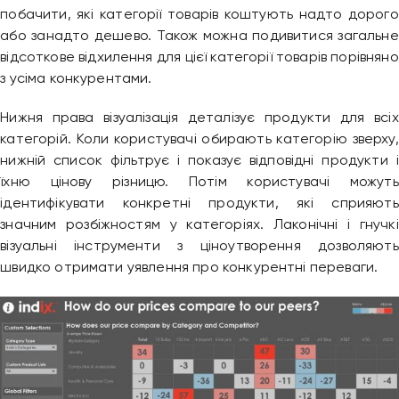
побачити, які категорії товарів коштують надто дорого
або занадто дешево. Також можна подивитися загальне
відсоткове відхилення для цієї категорії товарів порівняно
з усіма конкурентами.
Нижня права візуалізація деталізує продукти для всіх
категорій. Коли користувачі обирають категорію зверху,
нижній список фільтрує і показує відповідні продукти і
їхню цінову різницю. Потім користувачі можуть
ідентифікувати конкретні продукти, які сприяють
значним розбіжностям у категоріях. Лаконічні і гнучкі
візуальні інструменти з ціноутворення дозволяють
швидко отримати уявлення про конкурентні переваги.