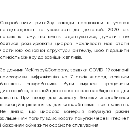
Співробітники ритейлу завжди працювали в умовах
невідкладності та уважності до деталей. 2020 рік
навчив їх тому, що вміння адаптуватися, думати і не
боятися розширювати цифрові можливості має стати
частиною основної структури ритейлу, щоб підвищити
стійкість бізнесу до зовнішніх впливів.
За даними McKinsey&Company, завдяки COVID-19 компанії
прискорили цифровізацію на 7 років вперед, оскільки
більшість співробітників були змушені працювати
дистанційно, а онлайн доставка стала необхідністю для
клієнтів. При цьому для захисту безпеки знадобилися
інноваційні рішення як для співробітників, так і клієнтів.
Не дивно, що цифрова комерція вибухнула різким
збільшенням попиту здійснювати покупки через Інтернет
і бажанням обмежити особисте спілкування.