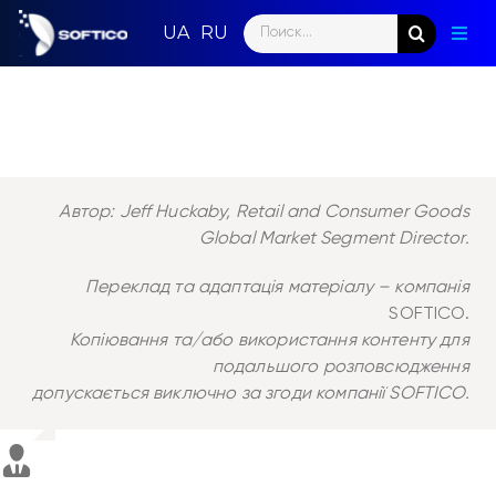
Skip
Search
to
Togg
for:
content
Navig
Голо
Пар
Нап
Автор: Jeff Huckaby, Retail and Consumer Goods
Global Market Segment Director.
Нов
Переклад та адаптація матеріалу – компанія
Ком
SOFTICO.
Копіювання та/або використання контенту для
Конт
подальшого розповсюдження
допускається виключно за згоди компанії SOFTICO.