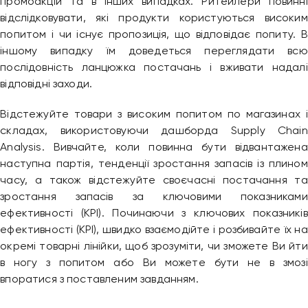
промоакцій та в інших випадках. Ритейлери повинні
відслідковувати, які продукти користуються високим
попитом і чи існує пропозиція, що відповідає попиту. В
іншому випадку їм доведеться переглядати всю
послідовність ланцюжка постачань і вживати надалі
відповідні заходи.
Відстежуйте товари з високим попитом по магазинах і
складах, використовуючи дашборда Supply Chain
Analysis. Вивчайте, коли повинна бути відвантажена
наступна партія, тенденції зростання запасів із плином
часу, а також відстежуйте своєчасні постачання та
зростання запасів за ключовими показниками
ефективності (KPI). Починаючи з ключових показників
ефективності (KPI), швидко взаємодійте і розбивайте їх на
окремі товарні лінійки, щоб зрозуміти, чи зможете Ви йти
в ногу з попитом або Ви можете бути не в змозі
впоратися з поставленим завданням.