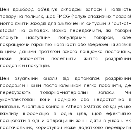
Цей дашборд об'єднує складські запаси і наявність
товару на полицях, щоб FMCG (галузь споживчих товарів)
могла вжити заходів для виключення ситуацій із "out-of-
stocks" на складах. Важко передбачити, які товари
стануть наступним популярним товаром, але
покращуючи гарантію наявності або збереження зв'язків
із цими даними протягом всього ланцюжка постачань,
може допомогти полегшити життя роздрібним
продавцям і покупцям.
Цей візуальний аналіз від допомагає роздрібним
продавцям і їхнім постачальникам легко побачити, де
перебувають товарно-матеріальні запаси. Чи
укомплектовані вони надмірно або недостатньо в
магазині. Аналітика компанії Atheon SKUtrak об'єднує цю
важливу інформацію в одне ціле, щоб ефективно
працювати в одній операційній зоні і діяти в унісон. Як
постачальник, користувач може додатково перевірити