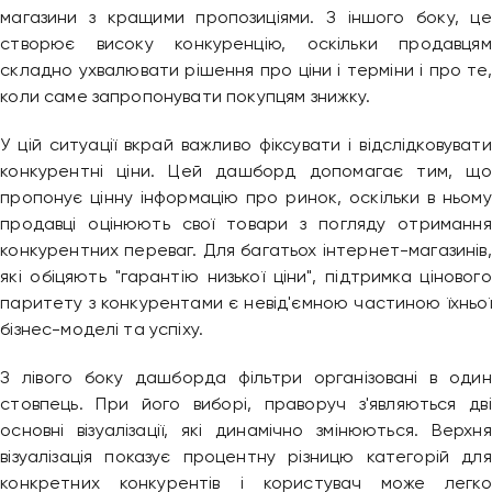
магазини з кращими пропозиціями. З іншого боку, це
створює високу конкуренцію, оскільки продавцям
складно ухвалювати рішення про ціни і терміни і про те,
коли саме запропонувати покупцям знижку.
У цій ситуації вкрай важливо фіксувати і відслідковувати
конкурентні ціни. Цей дашборд допомагає тим, що
пропонує цінну інформацію про ринок, оскільки в ньому
продавці оцінюють свої товари з погляду отримання
конкурентних переваг. Для багатьох інтернет-магазинів,
які обіцяють "гарантію низької ціни", підтримка цінового
паритету з конкурентами є невід'ємною частиною їхньої
бізнес-моделі та успіху.
З лівого боку дашборда фільтри організовані в один
стовпець. При його виборі, праворуч з'являються дві
основні візуалізації, які динамічно змінюються. Верхня
візуалізація показує процентну різницю категорій для
конкретних конкурентів і користувач може легко