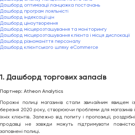
Дашборд оптимізації ланцюжка постачань
Дашборд програм лояльністі
Дашборд індексації цін
Дашборд ціноутворення
Дашборд місцерозташування та моніторингу
Дашборд місцерозташування клієнта і місця дислокації
Дашборд різноманіття персоналу
Дашборд клієнтського шляху eCommerce
1. Дашборд торгових запасів
Партнер: Atheon Analytics
Порожні полиці магазинів стали звичайним явищем із
березня 2020 року, створюючи проблеми для магазинів і
їхніх клієнтів. Залежно від попиту і пропозиції, роздрібні
продавці не завжди можуть підтримувати повністю
заповнені полиці.