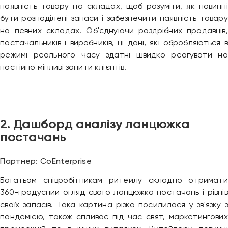
наявність товару на складах, щоб розуміти, як повинні
бути розподілені запаси і забезпечити наявність товару
на певних складах. Об'єднуючи роздрібних продавців,
постачальників і виробників, ці дані, які обробляються в
режимі реального часу здатні швидко реагувати на
постійно мінливі запити клієнтів.
2. Дашборд аналізу ланцюжка
постачань
Партнер: CoEnterprise
Багатьом співробітникам ритейлу складно отримати
360-градусний огляд свого ланцюжка постачань і рівнів
своїх запасів. Така картина різко посилилася у зв'язку з
пандемією, також спливає під час свят, маркетингових