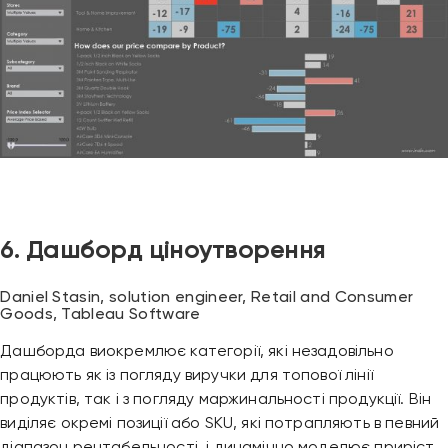
Привіт 👋, чим тобі допомогти?
Ми зазвичай відповідаємо дуже швидко
6. Дашборд ціноутворення
Надіслати повідомлення
Daniel Stasin, solution engineer, Retail and Consumer
Goods, Tableau Software
Дашборда виокремлює категорії, які незадовільно
працюють як із погляду виручки для топової лінії
продуктів, так і з погляду маржинальності продукції. Він
виділяє окремі позиції або SKU, які потрапляють в певний