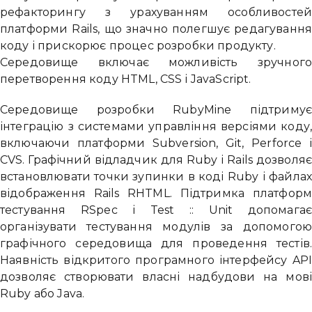
рефакторингу з урахуванням особливосте
платформи Rails, що значно полегшує редагуванн
коду і прискорює процес розробки продукту.
Середовище включає можливість зручног
перетворення коду HTML, CSS і JavaScript.
Середовище розробки RubyMine підтриму
інтеграцію з системами управління версіями коду
включаючи платформи Subversion, Git, Perforce 
CVS. Графічний відладчик для Ruby і Rails дозволя
встановлювати точки зупинки в коді Ruby і файла
відображення Rails RHTML. Підтримка платфор
тестування RSpec і Test :: Unit допомага
організувати тестування модулів за допомого
графічного середовища для проведення тестів
Наявність відкритого програмного інтерфейсу AP
Привіт 👋, чим тобі допомогти?
дозволяє створювати власні надбудови на мов
Ruby або Java.
Ми зазвичай відповідаємо дуже швидко