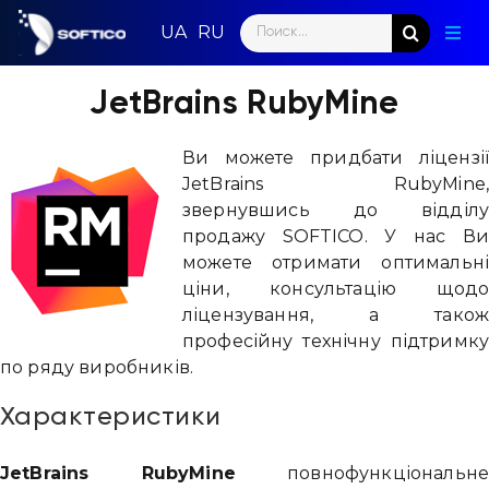
Skip
Search
to
Togg
for:
content
Navig
Голо
JetBrains RubyMine
Пар
Ви можете придбати ліцензі
JetBrains RubyMine
Нап
звернувшись до відділ
продажу SOFTICO. У нас В
Нов
можете отримати оптимальн
ціни, консультацію щод
Ком
ліцензування, а тако
професійну технічну підтримк
Конт
по ряду виробників.
Характеристики
JetBrains RubyMine
повнофункціональн