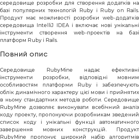
середовище розробки для створення додатків н
базі популярних технологій Ruby і Ruby on Rails
Продукт має можливості розробки web-додаткі
середовища IntelliJ IDEA і включає нові унікальн
інструменти створення web-проектів на баз
платформ Ruby і Rails.
Повний опис
Середовище RubyMine надає ефективн
інструменти розробки, відповідні мовни
особливостям платформи Ruby і забезпечуют
облік динамічного характеру цієї мови і прийняти
в ньому стандартних методів роботи. Середовищ
RubyMine дозволяє виконувати всебічний аналі
коду проекту, пропонуючи розробникам зведени
список коду і унікальні функції автоматичног
завершення мовних конструкцій. Продук
RubyMine пропонує широкий набір алгоритмі