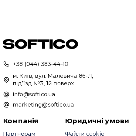
Привіт 👋, чим тобі допомогти?
Ми зазвичай відповідаємо дуже швидко
Надіслати повідомлення
+38 (044) 383-44-10
м. Київ, вул. Малевича 86-Л,
під’їзд №3, 1й поверх
info@softico.ua
marketing@softico.ua
Компанія
Юридичні умови
Партнерам
Файли cookie