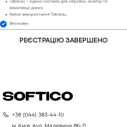
Надіслати повідомлення
Tableau – єдина система для обробки, аналізу та
візуалізації даних.
Кейси використання Tableau.
Висновки.
РЕЄСТРАЦІЮ ЗАВЕРШЕНО
+38 (044) 383-44-10
м. Київ, вул. Малевича 86-Л,