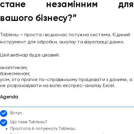
стане незамінним для
вашого бізнесу?”
Tableau – проста і водночас потужна система. Єдиний
інструмент для обробки, аналізу та візуалізації даних.
Цей вебінар буде цікавий:
аналітикам;
бізнесменам;
усім, хто прагне по-справжньому працювати з даними, а
не розраховувати на волю експрес-аналізу Excel.
Agenda
Привіт 👋, чим тобі допомогти?
Вступ.
Ми зазвичай відповідаємо дуже швидко
Що таке Tableau?
Простота й потужність Tableau.