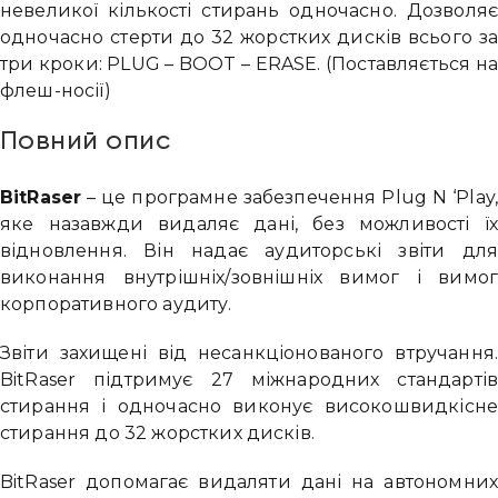
невеликої кількості стирань одночасно. Дозволя
одночасно стерти до 32 жорстких дисків всього з
три кроки: PLUG – BOOT – ERASE. (Поставляється н
флеш-носії)
Повний опис
BitRaser
– це програмне забезпечення Plug N ‘Play
яке назавжди видаляє дані, без можливості ї
відновлення. Він надає аудиторські звіти дл
виконання внутрішніх/зовнішніх вимог і вимо
корпоративного аудиту.
Звіти захищені від несанкціонованого втручання
BitRaser підтримує 27 міжнародних стандарті
стирання і одночасно виконує високошвидкісн
стирання до 32 жорстких дисків.
BitRaser допомагає видаляти дані на автономни