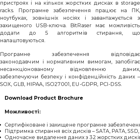
пристроях і на кількох жорстких дисках в storag
racks. Програмне забезпечення працює на ПК
ноутбуках, зовнішніх носіях і завантажується 
захищеного USB-ключа. BitRaser має можливіст
додати до 5 алгоритмів стирання, щ
налаштовуються.
Програмне забезпечення відповіда
законодавчим і нормативним вимогам, запобіга
несанкціонованому відновленню даних
забезпечуючи безпеку і конфіденційність даних 
SOX, GLB, HIPAA, ISO27001, EU-GDPR, PCI-DSS.
Привіт 👋, чим тобі допомогти?
Download Product Brochure
Ми зазвичай відповідаємо дуже швидко
Можливості:
Сертифіковане і захищене програмне забезпеченн
Надіслати повідомлення
Підтримка стирання всіх дисків – SATA, PATA, SSD, 
Одночасне видалення даних з 32 жорстких дискі