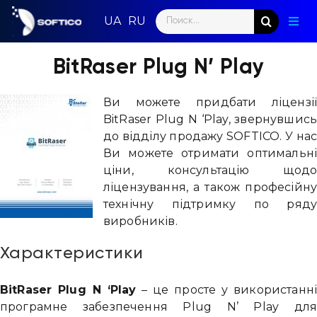
Skip
Search
to
Togg
for:
content
Navig
Голо
BitRaser Plug N’ Play
Пар
Ви можете придбати ліцензі
BitRaser Plug N ‘Play, звернувшис
Нап
до відділу продажу SOFTICO. У на
Ви можете отримати оптимальн
Нов
ціни, консультацію щод
ліцензування, а також професійн
Ком
технічну підтримку по ряд
виробників.
Конт
Характеристики
BitRaser Plug N ‘Play
– це просте у використанні
програмне забезпечення Plug N’ Play дл