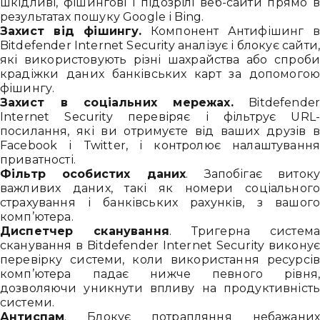
Привіт 👋, чим тобі допомогти?
шкідливі, фішингові і підозрілі веб-сайти прямо в
результатах пошуку Google і Bing.
Ми зазвичай відповідаємо дуже швидко
Захист від фішингу.
Компонент Антифішинг в
Bitdefender Internet Security аналізує і блокує сайти,
які використовують різні шахрайства або спроби
Надіслати повідомлення
крадіжки даних банківських карт за допомогою
фішингу.
Захист в соціальних мережах.
Bitdefende
Internet Security перевіряє і фільтрує URL-
посилання, які ви отримуєте від ваших друзів в
Facebook і Twitter, і контролює налаштування
приватності.
Фільтр особистих даних
. Запобігає витоку
важливих даних, такі як номери соціального
страхування і банківських рахунків, з вашого
комп’ютера.
Диспетчер сканування
. Тригерна система
сканування в Bitdefender Internet Security виконує
перевірку системи, коли використання ресурсів
комп’ютера падає нижче певного рівня,
дозволяючи уникнути впливу на продуктивність
системи.
Антиспам
. Блокує потрапляння небажаних