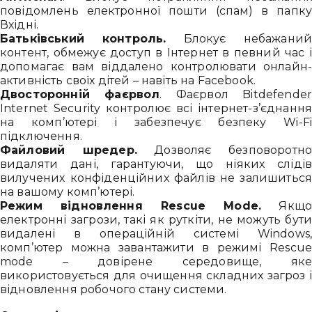
повідомлень електронної пошти (спам) в папку
Вхідні.
Батьківський контроль.
Блокує небажаний
контент, обмежує доступ в Інтернет в певний час і
допомагає вам віддалено контролювати онлайн-
активність своїх дітей – навіть на Facebook.
Двосторонній фаєрвол
. Фаєрвол Bitdefender
Internet Security контролює всі інтернет-з’єднання
на комп’ютері і забезпечує безпеку Wi-Fi
підключення.
Файловий шредер.
Дозволяє безповоротно
видаляти дані, гарантуючи, що ніяких слідів
вилучених конфіденційних файлів не залишиться
на вашому комп’ютері.
Режим відновлення Rescue Mode.
Якщо
електронні загрози, такі як руткіти, не можуть бути
видалені в операційній системі Windows,
комп’ютер можна завантажити в режимі Rescue
mode – довірене середовище, яке
використовується для очищення складних загроз і
відновлення робочого стану системи.