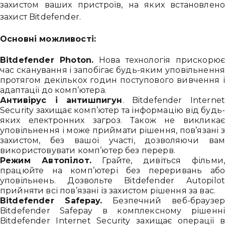
захистом ваших пристроїв, на яких встановлено
захист Bitdefender.
Основні можливості:
Bitdefender Photon.
Нова технологія прискорює
час сканування і запобігає будь-яким уповільнення
протягом декількох годин поступового вивчення і
адаптації до комп’ютера.
Антивірус і антишпигун
. Bitdefender Internet
Security захищає комп’ютер та інформацію від будь-
яких електронних загроз. Також не викликає
уповільнення і може приймати рішення, пов’язані з
захистом, без вашої участі, дозволяючи вам
використовувати комп’ютер без перерв.
Режим Автопілот.
Грайте, дивіться фільми,
працюйте на комп’ютері без переривань або
уповільнень. Дозвольте Bitdefender Autopilot
прийняти всі пов’язані із захистом рішення за вас.
Bitdefender Safepay.
Безпечний веб-браузер
Bitdefender Safepay в комплексному рішенні
Bitdefender Internet Security захищає операції в