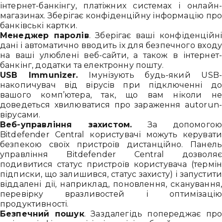
інтернет-банкінгу, платіжних системах і онлайн-
магазинах. Зберігає конфіденційну інформацію про
банківські картки.
Менеджер паролів
. Зберігає ваші конфіденційн
дані і автоматично вводить їх для безпечного входу
на ваші улюблені веб-сайти, а також в інтернет-
банкінг, додатки та електронну пошту.
USB Immunizer.
Імунізують будь-який USB-
накопичувач від вірусів при підключенні до
вашого комп’ютера, так, що вам ніколи не
доведеться хвилюватися про зараження autorun-
вірусами.
Веб-управління захистом.
За допомогою
Bitdefender Central користувачі можуть керувати
безпекою своїх пристроїв дистанційно. Панель
управління Bitdefender Central дозволяє
подивитися статус пристроїв користувача (термін
підписки, що залишився, статус захисту) і запустити
віддалені дії, наприклад, поновлення, сканування,
перевірку вразливостей і оптимізацію
продуктивності.
Безпечний пошук
. Заздалегідь попереджає про