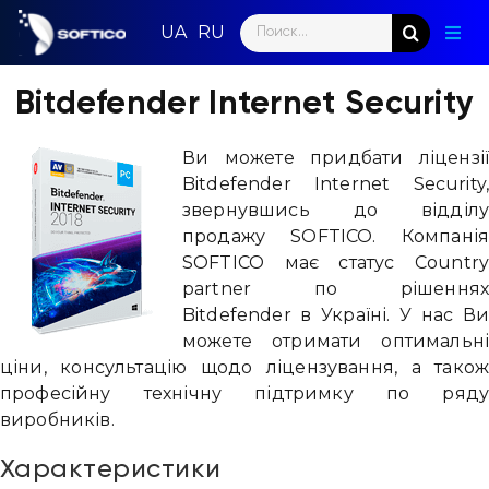
Skip
Search
to
Togg
for:
content
Navig
Голо
Bitdefender Internet Security
Пар
Ви можете придбати ліцензії
Bitdefender Internet Security,
Нап
звернувшись до відділу
продажу SOFTICO. Компанія
Нов
SOFTICO має статус Country
partner по рішеннях
Ком
Bitdefender в Україні. У нас Ви
можете отримати оптимальні
Конт
ціни, консультацію щодо ліцензування, а також
професійну технічну підтримку по ряду
виробників.
Характеристики