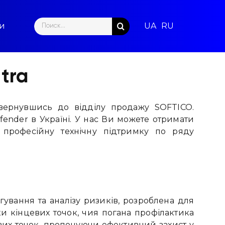
Search
ти
for:
tra
 звернувшись до відділу продажу SOFTICO.
fender в Україні. У нас Ви можете отримати
ж професійну технічну підтримку по ряду
ування та аналізу ризиків, розроблена для
ки кінцевих точок, чия погана профілактика
цевих точок, пропонуючи ефективний захист у