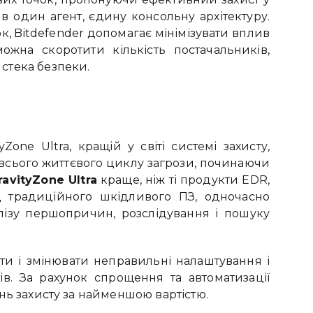
 в один агент, єдину консольну архітектуру.
к, Bitdefender допомагає мінімізувати вплив
жна скоротити кількість постачальників,
стека безпеки.
one Ultra, кращій у світі системі захисту,
 всього життєвого циклу загрози, починаючи
ravityZone Ultra
краще, ніж ті продукти EDR,
від традиційного шкідливого ПЗ, одночасно
лізу першопричин, розслідування і пошуку
ети і змінювати неправильні налаштування і
в. За рахунок спрощення та автоматизації
нь захисту за найменшою вартістю.