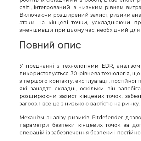
світі, інтегрований із низьким рівнем витр
Включаючи розширений захист, ризики аналіт
атаки на кінцеві точки, ускладнюючи п
зменшивши при цьому час, необхідний для р
Повний опис
У поєднанні з технологіями EDR, аналізом 
використовується 30-рівнева технологія, щ
з першого контакту, експлуатації, постійної 
які занадто складні, оскільки він запобі
розширюючи захист кінцевих точок, забез
загроз. І все це з низькою вартістю на ринку.
Механізм аналізу ризиків Bitdefender дозв
параметри безпеки кінцевих точок за доп
операцій із забезпечення безпеки і постійн