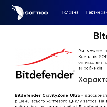
Skip
to
content
Головна
Партнера
Bi
Ви можете пр
Компанія SOF
оптимальні 
виробників.
Характ
Bitdefender GravityZone Ultra
– вдосконале
рішень всього життєвого циклу загроз. На 
робить їх складними в роботі, Bitdefender 