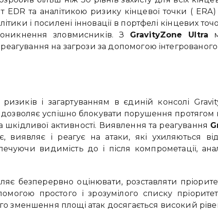
ат EDR та аналітикою ризику кінцевої точки ( ERA)
ики і посилені інновації в портфелі кінцевих точо
роникнення зловмисників. З
GravityZone Ultra
мо
еагування на загрози за допомогою інтегрованого 
ризиків і загартуванням в єдиній консолі GravityZ
о дозволяє успішно блокувати порушення протягом
та шкідливої ​​активності. Виявлення та реагування
G
гає, виявляє і реагує на атаки, які ухиляються 
печуючи видимість до і після компрометації, ана
оляє безперервно оцінювати, розставляти пріорит
омогою простого і зрозумілого списку пріоритеті
ого зменшення площі атак досягається високий ріве