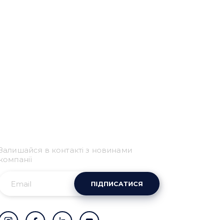
Привіт 👋, чим тобі
допомогти?
Залишайся в контакті з новинами
Ми зазвичай відповідаємо дуже швидко
компанії
ПІДПИСАТИСЯ
Надіслати повідомлення