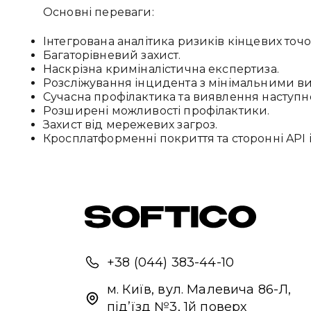
Основні переваги:
Інтегрована аналітика ризиків кінцевих точо
Багаторівневий захист.
Наскрізна криміналістична експертиза.
Розсліжування інцидента з мінімальними ви
Сучасна профілактика та виявлення наступн
Розширені можливості профілактики.
Захист від мережевих загроз.
Кросплатформенні покриття та сторонні API і
+38 (044) 383-44-10
м. Київ, вул. Малевича 86-Л,
під’їзд №3, 1й поверх