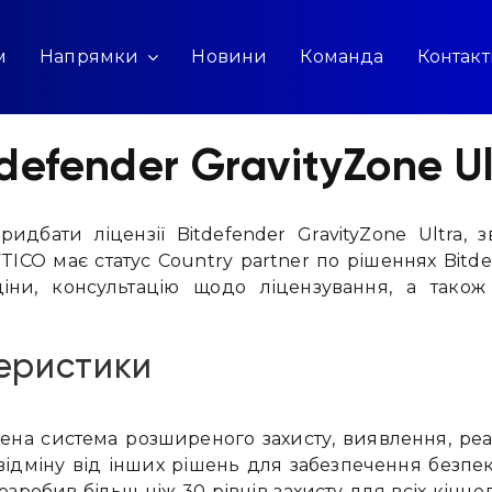
м
Напрямки
Новини
Команда
Контак
tdefender GravityZone Ul
идбати ліцензії Bitdefender GravityZone Ultra,
TICO має статус Country partner по рішеннях Bitde
ціни, консультацію щодо ліцензування, а тако
еристики
на система розширеного захисту, виявлення, реаг
відміну від інших рішень для забезпечення безпе
розробив більш ніж 30 рівнів захисту для всіх кін