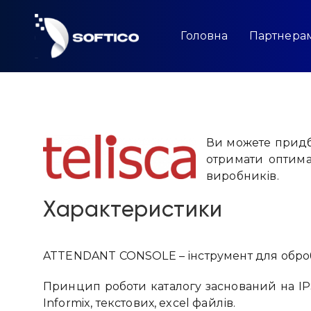
Skip
to
content
Головна
Партнера
Ви можете придб
отримати оптима
виробників.
Характеристики
ATTENDANT CONSOLE – інструмент для оброб
Принцип роботи каталогу заснований на IPS G
Informix, текстових, excel файлів.