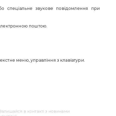
або спеціальне звукове повідомлення при
і електронною поштою.
екстне меню, управління з клавіатури.
Привіт 👋, чим тобі
допомогти?
Залишайся в контакті з новинами
Ми зазвичай відповідаємо дуже швидко