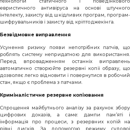
технологій статичного і поведінковог
евристичного антивіруса на основі штучног
інтелекту, захисту від шкідливих програм, програм
шифрувальників і захисту від кріптоджекінга.
Безвідмовне виправлення
Усунення ризику появи непотрібних патчів, щ
роблять систему непридатною для використання
Перед впровадженням останніх виправлен
автоматично створюйте резервні копії образу, щ
дозволяє легко відновити і повернутися в робочи
стан, якщо є проблема з патчами.
Криміналістичне резервне копіювання
Спрощення майбутнього аналізу за рахунок збор
цифрових доказів, а саме: дампи пам’яті 
інформація про процеси, з резервних копій н
рівні дисків. За допомогою режиму судово