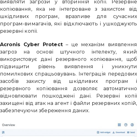
виявляти загрози у вторинній копії. Резервн
копіювання, яка не інтегроване з захистом ві
шкідливих програм, вразливе для сучасни
програм-вимагачів, які відключають і ушкоджуют
резервні копії.
Acronis Cyber ​​Protect
– це механізм виявленн
загроз на основі штучного інтелекту, яки
використовує дані резервного копіювання, що
підвищити рівень виявлення і уникнут
помилкових спрацьовувань. Інтеграція передови
засобів захисту від шкідливих програм 
резервного копіювання дозволяє автоматичн
відновлювати пошкоджені дані. Резервні копі
захищені від атак на агент і файли резервних копій
забезпечуючи збереження даних.