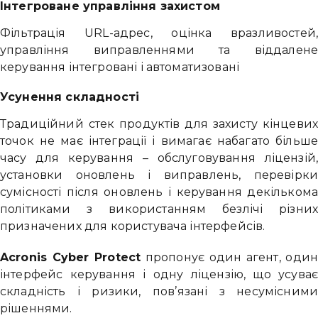
Інтегроване управління захистом
Фільтрація URL-адрес, оцінка вразливостей
управління виправленнями та віддален
керування інтегровані і автоматизовані
Усунення складності
Традиційний стек продуктів для захисту кінцеви
точок не має інтеграції і вимагає набагато більш
часу для керування – обслуговування ліцензій
установки оновлень і виправлень, перевірк
сумісності після оновлень і керування декільком
політиками з використанням безлічі різни
призначених для користувача інтерфейсів.
Acronis Cyber ​​Protect
пропонує один агент, оди
інтерфейс керування і одну ліцензію, що усува
складність і ризики, пов’язані з несумісним
рішеннями.