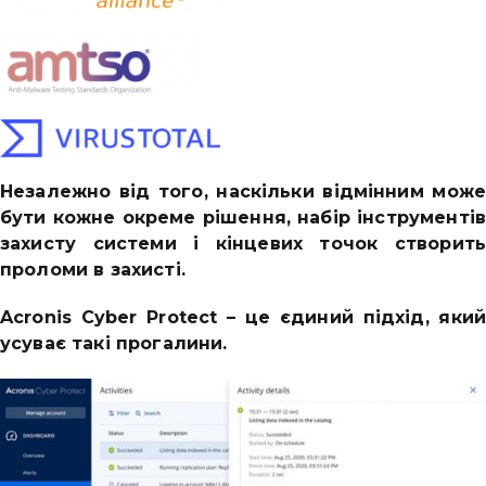
Незалежно від того, наскільки відмінним мож
бути кожне окреме рішення, набір інструменті
захисту системи і кінцевих точок створит
проломи в захисті.
Acronis Cyber Protect – це єдиний підхід, яки
усуває такі прогалини.