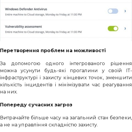
Перетворення проблем на можливості
За допомогою одного інтегрованого рішенн
можна усунути будь-які прогалини у своїй ІТ
інфраструктурі і захисту кінцевих точок, зменшит
кількість інцидентів і мінімізувати час реагуванн
на них.
Попереду сучасних загроз
Витрачайте більше часу на загальний стан безпеки
а не на управління складністю захисту.