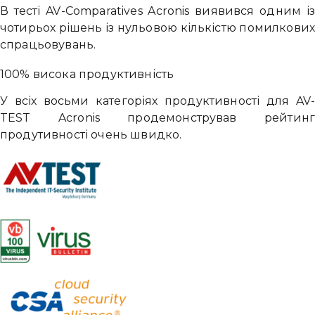
В тесті AV-Comparatives Acronis виявився одним і
чотирьох рішень із нульовою кількістю помилкови
спрацьовувань.
100% висока продуктивність
У всіх восьми категоріях продуктивності для AV
TEST Acronis продемонстрував рейтин
продутивності очень швидко.