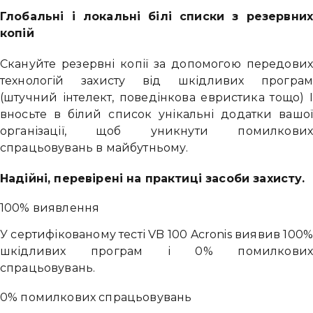
Глобальні і локальні білі списки з резервни
копій
Скануйте резервні копії за допомогою передови
технологій захисту від шкідливих програ
(штучний інтелект, поведінкова евристика тощо) 
вносьте в білий список унікальні додатки вашо
організації, щоб уникнути помилкови
спрацьовувань в майбутньому.
Надійні, перевірені на практиці засоби захисту.
100% виявлення
У сертифікованому тесті VB 100 Acronis виявив 100
шкідливих програм і 0% помилкови
спрацьовувань.
0% помилкових спрацьовувань