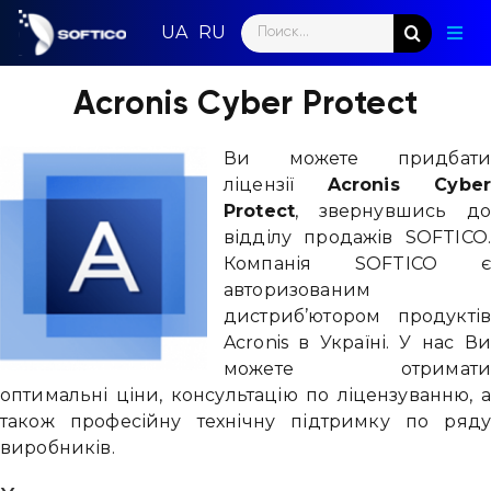
Skip
Search
to
Togg
for:
content
Navig
Голо
Acronis Cyber ​​Protect
Пар
Ви можете придбат
ліцензії
Acronis Cyber
Нап
Protect
, звернувшись д
відділу продажів SOFTICO
Нов
Компанія SOFTICO 
авторизованим
Ком
дистриб’ютором продукті
Acronis в Україні. У нас В
Конт
можете отримат
оптимальні ціни, консультацію по ліцензуванню, 
також професійну технічну підтримку по ряд
виробників.