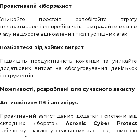
Проактивний кіберзахист
Уникайте простоїв, запобігайте втрат
продуктивності співробітників і витрачайте менш
Привіт 👋, чим тобі допомогти?
часу на дороге відновлення після успішних атак
Ми зазвичай відповідаємо дуже швидко
Позбавтеся від зайвих витрат
Надіслати повідомлення
Підвищіть продуктивність команди та уникайт
додаткових витрат на обслуговування декілько
інструментів
Можливості, розроблені для сучасного захисту
Антишкіливе ПЗ і антивірус
Проактивний захист даних, додатки і системи ві
складних кібератак.
Acronis Cyber ​​Protec
забезпечує захист у реальному часі за допомого