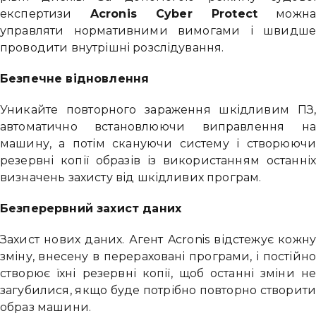
експертизи
Acronis Cyber ​​Protect
можн
управляти нормативними вимогами і швидш
проводити внутрішні розслідування.
Безпечне відновлення
Уникайте повторного зараження шкідливим ПЗ
автоматично встановлюючи виправлення н
машину, а потім скануючи систему і створююч
резервні копії образів із використанням останні
визначень захисту від шкідливих програм.
Безперервний захист даних
Захист нових даних. Агент Acronis відстежує кожн
зміну, внесену в перераховані програми, і постійн
створює їхні резервні копії, щоб останні зміни н
загубилися, якщо буде потрібно повторно створит
образ машини.