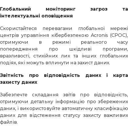
Глобальний моніторинг загроз т
інтелектуальні оповіщення
Скористайтеся перевагами глобальної мереж
центрів управління кібербезпекою Acronis (CPOC)
отримуючи в режимі реального час
попередження про шкідливі програми
вразливості, стихійних лих та інших глобальни
подіях, які можуть вплинути на захист даних.
Звітність про відповідність даних і карт
захисту даних
Забезпечте складання звітів про відповідність
отримуючи детальну інформацію про збережени
даних, і використовуйте автоматичну класифікаці
даних для відстеження статусу захисту важливи
файлів.