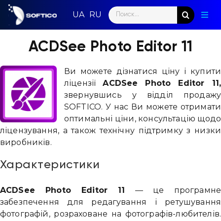
Skip
Search
to
Togg
for:
content
Navig
Голо
ACDSee Photo Editor 11
Пар
Ви можете дізнатися ціну і купит
ліцензії
ACDSee Photo Editor 11
Нап
звернувшись у відділ продаж
SOFTICO. У нас Ви можете отримат
Нов
оптимальні ціни, консультацію щод
ліцензування, а також технічну підтримку з низк
Ком
виробників.
Конт
Характеристики
ACDSee Photo Editor 11
— це програмн
забезпечення для редагування і ретушуванн
фотографій, розраховане на фотографів-любителів