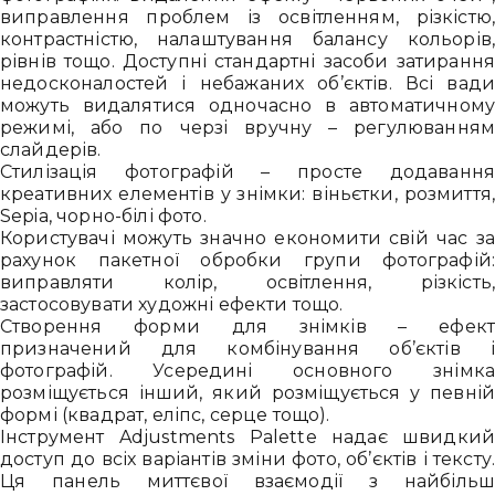
виправлення проблем із освітленням, різкістю
контрастністю, налаштування балансу кольорів
рівнів тощо. Доступні стандартні засоби затиранн
недосконалостей і небажаних об’єктів. Всі вад
Привіт 👋, чим тобі допомогти?
можуть видалятися одночасно в автоматичном
Ми зазвичай відповідаємо дуже швидко
режимі, або по черзі вручну – регулювання
слайдерів.
Стилізація фотографій – просте додаванн
креативних елементів у знімки: віньєтки, розмиття
Надіслати повідомлення
Sepia, чорно-білі фото.
Користувачі можуть значно економити свій час з
рахунок пакетної обробки групи фотографій
виправляти колір, освітлення, різкість
застосовувати художні ефекти тощо.
Створення форми для знімків – ефек
призначений для комбінування об’єктів 
фотографій. Усередині основного знімк
розміщується інший, який розміщується у певні
формі (квадрат, еліпс, серце тощо).
Інструмент Adjustments Palette надає швидки
доступ до всіх варіантів зміни фото, об’єктів і тексту
Ця панель миттєвої взаємодії з найбіль