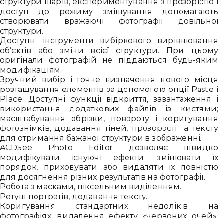
структури шарів, експериментування з прозорістю 
доступ до режиму змішування допомагают
створювати вражаючі фотографії довільно
структури.
Доступні інструменти вибіркового вирівнюванн
об’єктів або зміни всієї структури. При цьом
оригінали фотографій не піддаються будь-яки
модифікаціям.
Зручний вибір і точне визначення нового місц
розташування елементів за допомогою опції Paste 
Place. Доступні функції відкриття, завантаження 
використання додаткових файлів із кистями
масштабування обрізки, повороту і коригуванн
фотознімків; додавання тіней, прозорості та текст
для отримання бажаної структури в зображенні.
ACDSee Photo Editor дозволяє швидк
модифікувати існуючі ефекти, змінювати ї
порядок, приховувати або видаляти їх повніст
для досягнення різних результатів на фотографії.
Робота з масками, піксельним виділенням.
Ретуш портретів, додавання тексту.
Коригування стандартних недоліків н
фотографіях: видалення ефекту «червоних очей»