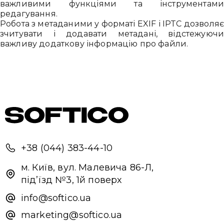
важливими функціями та інструментам
редагування.
Робота з метаданими у форматі EXIF ​​і IPTC дозволя
зчитувати і додавати метадані, відстежуюч
важливу додаткову інформацію про файли.
+38 (044) 383-44-10
м. Київ, вул. Малевича 86-Л,
під’їзд №3, 1й поверх
info@softico.ua
marketing@softico.ua