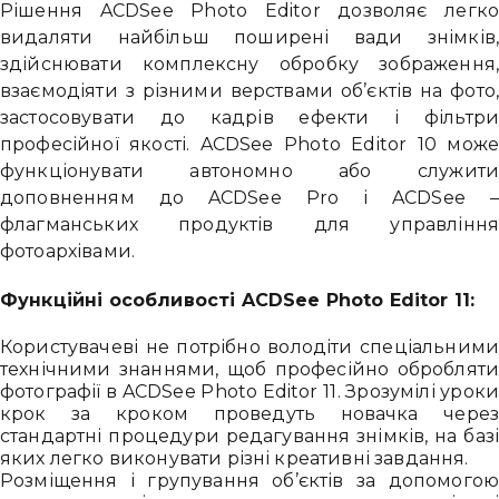
Рішення ACDSee Photo Editor дозволяє легк
видаляти найбільш поширені вади знімків
здійснювати комплексну обробку зображення
взаємодіяти з різними верствами об’єктів на фото
застосовувати до кадрів ефекти і фільтр
професійної якості. ACDSee Photo Editor 10 мож
функціонувати автономно або служит
доповненням до ACDSee Pro і ACDSee 
флагманських продуктів для управлінн
фотоархівами.
Функційні особливості ACDSee Photo Editor 11:
Користувачеві не потрібно володіти спеціальним
технічними знаннями, щоб професійно оброблят
фотографії в ACDSee Photo Editor 11. Зрозумілі урок
крок за кроком проведуть новачка чере
стандартні процедури редагування знімків, на баз
яких легко виконувати різні креативні завдання.
Розміщення і групування об’єктів за допомого