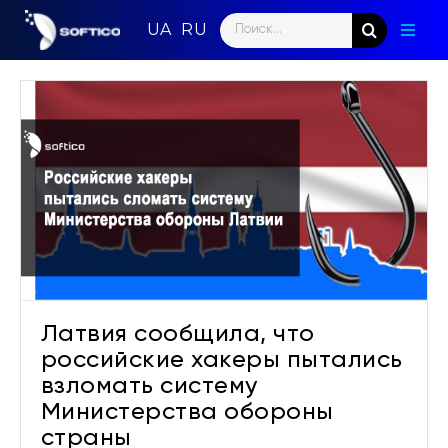
Skip
Search
to
Toggl
for:
content
Naviga
Главн
Парт
Напр
Ново
Кома
Латвия сообщила, что
Конт
российские хакеры пытались
взломать систему
Министерства обороны
страны