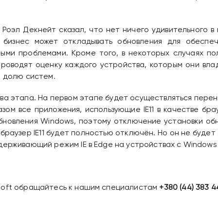
 Роэл Декнейт сказал, что нет ничего удивительного в
 бизнес может откладывать обновления для обеспе
ными проблемами. Кроме того, в некоторых случаях пол
роводят оценку каждого устройства, которым они вла
ю долю систем.
два этапа. На первом этапе будет осуществляться пере
разом все приложения, использующие IE11 в качестве б
бновления Windows, поэтому отключение установки об
браузер IE11 будет полностью отключён. Но он не будет
держивающий режим IE в Edge на устройствах с Windows 
soft обращайтесь к нашим специалистам
+380 (44) 383 4