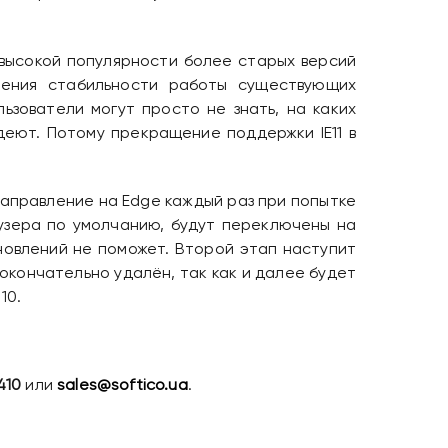
 высокой популярности более старых версий
чения стабильности работы существующих
ьзователи могут просто не знать, на каких
деют. Потому прекращение поддержки IE11 в
направление на Edge каждый раз при попытке
раузера по умолчанию, будут переключены на
новлений не поможет. Второй этап наступит
 окончательно удалён, так как и далее будет
10.
410
или
sales@softico.ua
.