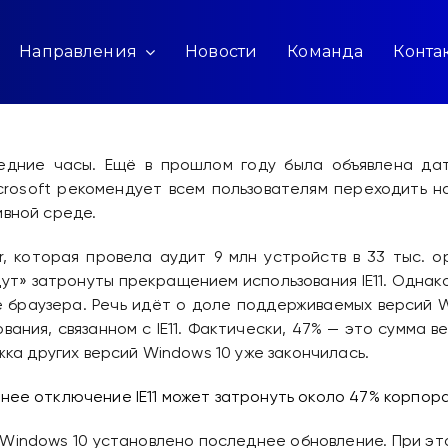
Направления
Новости
Команда
Конта
следние часы. Ещё в прошлом году была объявлена да
rosoft рекомендует всем пользователям переходить на M
ивной среде.
 которая провела аудит 9 млн устройств в 33 тыс. ор
дут» затронуты прекращением использования IE11. Однак
е браузера. Речь идёт о доле поддерживаемых версий W
ния, связанном с IE11. Фактически, 47% — это сумма верс
жка других версий Windows 10 уже закончилась.
 Windows 10 установлено последнее обновление. При эт