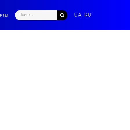
Search
кты
for: