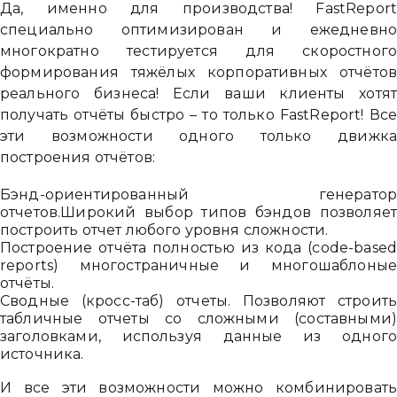
Да, именно для производства! FastRepor
специально оптимизирован и ежедневн
многократно тестируется для скоростног
формирования тяжёлых корпоративных отчёто
реального бизнеса! Если ваши клиенты хотя
получать отчёты быстро – то только FastReport! Вс
эти возможности одного только движк
построения отчётов:
Бэнд-ориентированный генерато
отчетов.Широкий выбор типов бэндов позволяе
построить отчет любого уровня сложности.
Построение отчёта полностью из кода (code-base
reports) многостраничные и многошаблоны
отчёты.
Сводные (кросс-таб) отчеты. Позволяют строит
табличные отчеты со сложными (составными
заголовками, используя данные из одног
источника.
И все эти возможности можно комбинироват