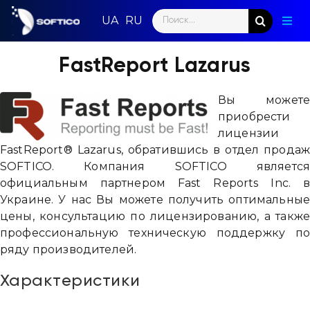
Skip
Search
to
Togg
for:
content
Navig
Глав
FastReport Lazarus
Пар
Вы может
приобрести
Нап
лицензии
FastReport® Lazarus, обратившись в отдел прода
Нов
SOFTICO. Компания SOFTICO являетс
официальным партнером Fast Reports Inc. 
Ком
Украине. У нас Вы можете получить оптимальны
цены, консультацию по лицензированию, а такж
Кон
профессиональную техническую поддержку п
ряду производителей.
Характеристики