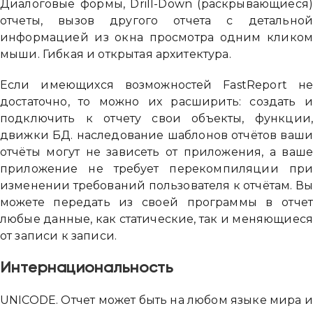
Диалоговые формы, Drill-Down (раскрывающиеся
отчеты, вызов другого отчета с детально
информацией из окна просмотра одним клико
мыши. Гибкая и открытая архитектура.
Если имеющихся возможностей FastReport н
достаточно, то можно их расширить: создать 
подключить к отчету свои объекты, функции
движки БД. наследование шаблонов отчётов ваш
отчёты могут не зависеть от приложения, а ваш
приложение не требует перекомпиляции пр
изменении требований пользователя к отчётам. В
можете передать из своей программы в отче
любые данные, как статические, так и меняющиес
от записи к записи.
Интернациональность
UNICODE. Отчет может быть на любом языке мира 