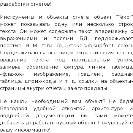
разработки отчётов!
Инструменты и объекты отчёта: объект “Текст
может показывать одну или несколько стро
текста. Он может содержать текст вперемежку 
выражениями и полями БД, поддерживае
простые HTML-тэги (b,i,u,strike,sub,sup,font color)
Поддерживаются все виды выравнивания текста
вращение текста под произвольным углом
заливка, обрамление. фигура, линия, таблица
«флажок», изображение, градиент, сводна
таблица, штрих-коды и т. д. ссылки на объекты
страницы внутри отчёта и за его пределы
Не нашли необходимый вам объект? Не беда
Благодаря удобной открытой архитектуре 
Привіт 👋, чим тобі допомогти?
подробной документации вы сами может
добавить-доработать нужный объект! Почувствуйт
Ми зазвичай відповідаємо дуже швидко
вашу информацию!