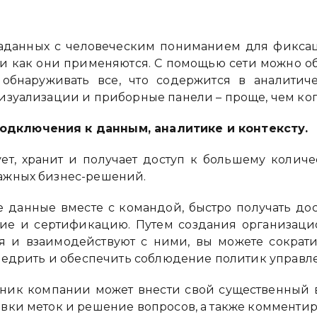
таданных с человеческим пониманием для фикса
ет и как они применяются. С помощью сети можно о
обнаруживать все, что содержится в аналитич
изуализации и приборные панели – проще, чем ко
дключения к данным, аналитике и контексту.
ует, хранит и получает доступ к большему количе
ажных бизнес-решений.
е данные вместе с командой, быстро получать дос
ие и сертификацию. Путем создания организацио
я и взаимодействуют с ними, вы можете сократи
внедрить и обеспечить соблюдение политик управ
дник компании может внести свой существенный 
вки меток и решение вопросов, а также комментир