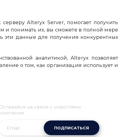
серверу Alteryx Server, помогает получить
им и понимать их, вы сможете в полной мере
ть эти данные для получения конкурентных
твованной аналитикой, Alteryx позволяет
ление о том, как организация использует и
Привіт 👋, чим тобі
допомогти?
Оставайся на связи с новостями
Ми зазвичай відповідаємо дуже швидко
компании
ПОДПИСАТЬСЯ
Надіслати повідомлення