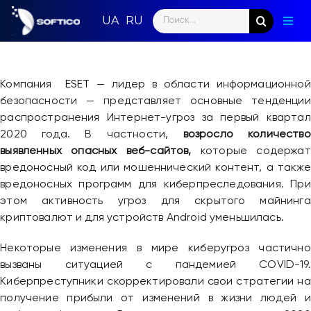
Skip
Search
to
Togg
for:
content
Navig
Глав
Компания
ESET
— лидер в области информационной
Пар
безопасности — представляет основные тенденции
распространения Интернет-угроз за первый квартал
Нап
2020 года. В частности,
возросло количество
выявленных опасных веб-сайтов,
которые содержат
Нов
вредоносный код или мошеннический контент, а также
вредоносных программ для киберпреследования. При
Ком
этом активность угроз для скрытого майнинга
криптовалют и для устройств Android уменьшилась.
Кон
Некоторые изменения в мире киберугроз частично
вызваны ситуацией с пандемией СOVID-19.
Киберпреступники скорректировали свои стратегии на
получение прибыли от изменений в жизни людей и