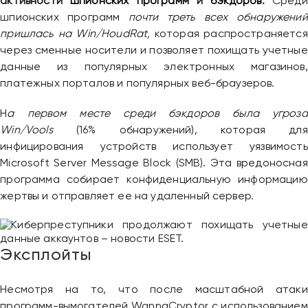
активности
шпионских программ
и
бэкдоров
.
Среди
шпионских программ
почти треть всех обнаружений
пришлась на Win/HoudRat,
которая распространяется
через сменные носители и позволяет похищать учетные
данные из популярных электронных магазинов,
платежных порталов и популярных веб-браузеров.
Н
а первом месте среди бэкдоров была угроза
Win/Vools
(16% обнаружений), которая для
инфицирования устройств использует уязвимость
Microsoft Server Message Block (SMB). Эта вредоносная
программа собирает конфиденциальную информацию
жертвы и отправляет ее на удаленный сервер.
Эксплойты
Несмотря на то, что после масштабной атаки
программ-вымогателей WannaCryptor с использованием