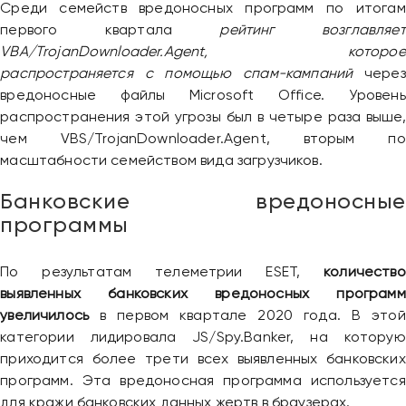
Среди семейств вредоносных программ по итогам
первого квартала
рейтинг возглавляет
VBA/TrojanDownloader.Agent, которое
распространяется с помощью спам-кампаний
через
вредоносные файлы Microsoft Office. Уровень
распространения этой угрозы был в четыре раза выше,
чем VBS/TrojanDownloader.Agent, вторым по
масштабности семейством вида загрузчиков.
Банковские вредоносные
программы
По результатам телеметрии ESET,
количество
выявленных банковских вредоносных программ
увеличилось
в первом квартале 2020 года. В этой
категории лидировала JS/Spy.Banker, на которую
приходится более трети всех выявленных банковских
программ. Эта вредоносная программа используется
для кражи банковских данных жертв в браузерах.