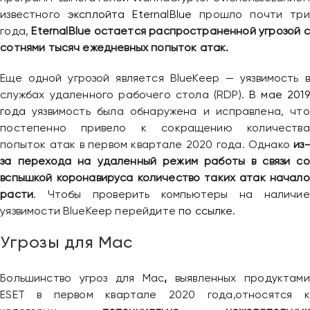
известного
эксплойта EternalBlue
прошло почти три
года,
EternalBlue остается распространенной угрозой с
сотнями тысяч ежедневных попыток атак.
Еще одной угрозой является BlueKeep — уязвимость в
службах удаленного рабочего стола (RDP).
В мае 2019
года
уязвимость была обнаружена и исправлена, что
постепенно привело к сокращению количества
попыток атак в первом квартале 2020 года. Однако
из-
за перехода на удаленный режим работы в связи со
вспышкой коронавируса количество таких атак начало
расти
. Чтобы проверить компьютеры на наличие
уязвимости BlueKeep перейдите
по ссылке
.
Угрозы для Мac
Большинство угроз для Mac
,
выявленных продуктами
ESET в первом квартале 2020 года,относятся к