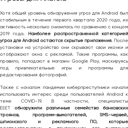
Привіт 👋, чим тобі допомогти?
Ми зазвичай відповідаємо дуже швидко
Хотя общий уровень обнаружения угроз для Android был
стабильным в течение первого квартала 2020 года, их
активность несколько снизилась по сравнению с концом
Надіслати повідомлення
2019 года.
Наиболее распространенной категорией
угроз для Android остаются скрытые приложения
. После
установки на устройство они скрывают свои иконки и
отображают окна с рекламой. Такие программы, как
правило, попадают в магазин Google Play, маскируясь
под привлекательные игры и программы для
редактирования фотографий.
Также с началом пандемии киберпреступники начали
использовать интерес среди пользователей Android к
теме COVID-19. В частности, специалисты
ESET
обнаружили различные семейства банковских
троянов, программ-вымогателей, SMS-червей,
шпионского и рекламного ПО,
котор
ые