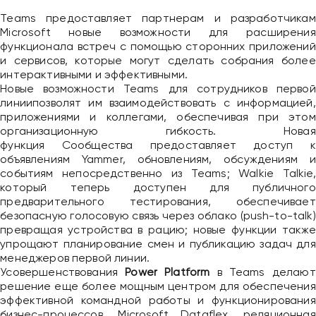
Teams предоставляет партнерам и разработчикам
Microsoft новые возможности для расширения
функционала встреч с помощью сторонних приложений
и сервисов, которые могут сделать собрания более
интерактивными и эффективными.
Новые возможности Teams для сотрудников первой
линиипозволят им взаимодействовать с информацией,
приложениями и коллегами, обеспечивая при этом
организационную гибкость. Новая
Привіт 👋, чим тобі допомогти?
функция Сообщества предоставляет доступ к
объявлениям Yammer, обновлениям, обсуждениям и
Ми зазвичай відповідаємо дуже швидко
событиям непосредственно из Teams; Walkie Talkie,
который теперь доступен для публичного
предварительного тестирования, обеспечивает
Надіслати повідомлення
безопасную голосовую связь через облако (push-to-talk)
превращая устройства в рацию; новые функции также
упрощают планирование смен и публикацию задач для
менеджеров первой линии.
Усовершенствования
Power Platform
в Teams делают
решение еще более мощным центром для обеспечения
эффективной командной работы и функционирования
бизнес-процессов. Microsoft Dataflex, реляционная