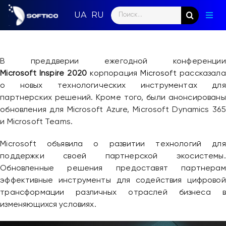
Skip
Search
to
Togg
for:
content
Navig
Глав
В преддверии ежегодной конференции
Пар
Microsoft Inspire 2020
корпорация
Microsoft
рассказала
о новых технологических инструментах для
Нап
партнерских решений. Кроме того, были анонсированы
обновления для Microsoft Azure, Microsoft Dynamics 365
Нов
и Microsoft Teams.
Ком
Microsoft объявила о развитии технологий для
поддержки своей партнерской экосистемы.
Кон
Обновленные решения предоставят партнерам
эффективные инструменты для содействия цифровой
трансформации различных отраслей бизнеса в
изменяющихся условиях.