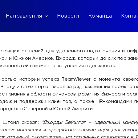
Направления
Новости
Команда
Конта
оставщик решений для удаленного подключения и цифр
ой и Южной Америке. Джордж, который до сих пор зан
бязанностей с момента вступления в должность.
астью истории успеха TeamViewer с момента своего
19 году и с тех пор отвечал за ряд важнейших проектов
ет знания в области финансов, развития бизнеса и реал
родаж и поддержки клиентов, а также HR-командами п
ь продаж в Северной и Южной Америки.
р Штайл сказал:
“Джордж Бейшлаг – идеальный кандид
стилем мышления и предлагает свежие идеи для ускоре
ак отличный руководитель на различных должностях в T