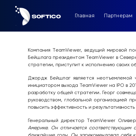
Skip
to
content
Главная
Партнерам
Компания TeamViewer, ведущий мировой п
Бейшлага президентом TeamViewer в Северн
стратегии, приступит к исполнению своих о
Джордж Бейшлаг является неотъемлемой ч
инициатором выхода TeamViewer на IPO в 20
разработку общей стратегии. Георг совмеща
руководством, глобальной организацией п
повысить эффективность и результативност
Генеральный директор TeamViewer Оливе
Америке. Он отличается соответствующим 
ближайшие годы. Он зарекомендовал себя к