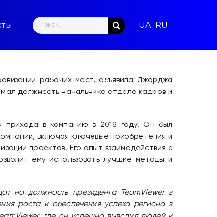
Search
кты
for:
овизации рабочих мест, объявила Джорджа
имал должность начальника отдела кадров и
 прихода в компанию в 2018 году. Он был
 компании, включая ключевые приобретения и
изации проектов. Его опыт взаимодействия с
озволит ему использовать лучшие методы и
ат на должность президента TeamViewer в
ния роста и обеспечения успеха региона в
eamViewer, где он успешно выводил людей и