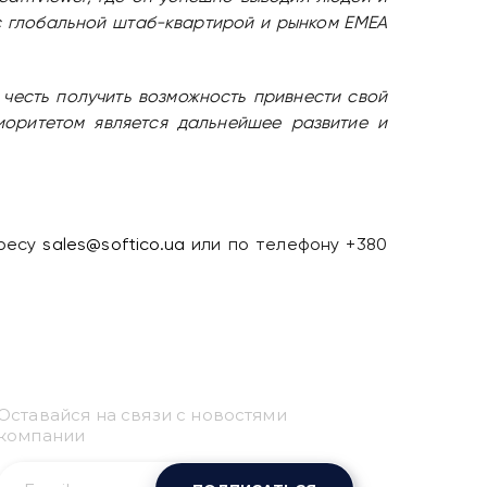
 с глобальной штаб-квартирой и рынком EMEA
честь получить возможность привнести свой
оритетом является дальнейшее развитие и
дресу
sales@softico.ua
или по телефону +380
Привіт 👋, чим тобі
допомогти?
Оставайся на связи с новостями
Ми зазвичай відповідаємо дуже швидко
компании