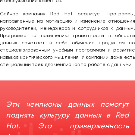
и обслуживание клиентов.
Привіт 👋, чим тобі допомогти?
Сейчас компания Red Hat реализует программы,
направленные на мотивацию и изменение отношения
Ми зазвичай відповідаємо дуже швидко
руководителей, менеджеров и сотрудников к данным.
Программа по повышению грамотности в области
Надіслати повідомлення
данных сочетает в себе обучение продуктам по
специализированным учебным программам и развитие
навыков критического мышления. У компании даже есть
специальный трек для чемпионов по работе с данными.
Эти чемпионы данных помогут
поднять культуру данных в Red
Hat
.
Эта приверженность