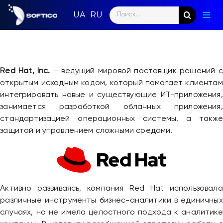
Skip
Search
to
Togg
for:
content
Navig
Глав
Пар
Red Hat, Inc.
– ведущий мировой поставщик решений с
открытым исходным кодом, который помогает клиентам
Нап
интегрировать новые и существующие ИТ-приложения,
занимается разработкой облачных приложения,
Нов
стандартизацией операционных системы, а также
защитой и управлением сложными средами.
Ком
Кон
Активно развиваясь, компания Red Hat использовала
различные инструменты бизнес-аналитики в единичных
случаях, но не имела целостного подхода к аналитике