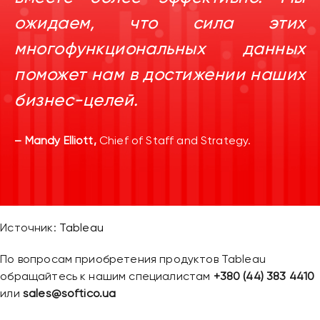
ожидаем, что сила этих
многофункциональных данных
поможет нам в достижении наших
бизнес-целей.
– Mandy Elliott,
Chief of Staff and Strategy.
Источник:
Tableau
По вопросам приобретения продуктов Tableau
обращайтесь к нашим специалистам
+380 (44) 383 4410
или
sales@softico.ua