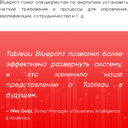
Blueprint помог специалистам по аналитике установить
четкие требования и процессы для управления,
квалификации, сотрудничества и т. д.
Tableau Blueprint позволил более
эффективно развернуть систему,
и это изменило наше
представление о Tableau в
будущем.
– Wes Gelpi
, Senior Manager of Business Intelligence
& Analytics.