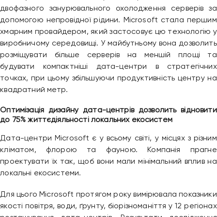
двофазного занурювального охолодження серверів за
допомогою непровідної рідини. Microsoft стала першим
хмарним провайдером, який застосовує цю технологію у
виробничому середовищі. У майбутньому вона дозволить
розміщувати більше серверів на меншій площі та
будувати компактніші дата-центри в стратегічних
точках, при цьому збільшуючи продуктивність центру на
квадратний метр.
Оптимізація дизайну дата-центрів дозволить відновити
до 75% життєдіяльності локальних екосистем
Дата-центри Microsoft є у всьому світі, у місцях з різним
кліматом, флорою та фауною. Компанія прагне
проектувати їх так, щоб вони мали мінімальний вплив на
локальні екосистеми.
Для цього Microsoft протягом року вимірювала показники
якості повітря, води, ґрунту, біорізноманіття у 12 регіонах