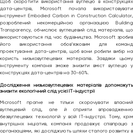
Щоб скоротити використання вуглецю в конструкціях
дата-центрів, Microsoft почала використовувати
інструмент Embodied Carbon in Construction Calculator,
розроблений некомерційною організацією Building
Transparency, обчислює вуглецевий слід матеріалів, що
використовуються під час будівництва. Microsoft зробив
його використання обов’язковим для команд
Привіт 👋, чим тобі допомогти?
проектування дата-центрів, щоб вони робили вибір на
користь низьковуглецевих матеріалів. Завдяки цьому
Ми зазвичай відповідаємо дуже швидко
інструменту компанія зможе знизити вміст вуглецю у
конструкціях дата-центрів на 30-60%.
Надіслати повідомлення
Дослідження низьковуглецевих матеріалів допоможуть
знизити екологічний слід усієї ІТ-індустрії
Microsoft прагне не тільки скорочувати власний
вуглецевий слід, але й сприяти впровадженню
безвуглецевих технологій у всій ІТ-індустрії. Тому, крім
внутрішніх ініціатив, компанія продовжує співпрацю з
організаціями, які досліджують шляхи сталого розвитку в