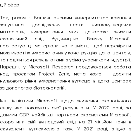
цій сфері.
Так, разом із Вашингтонським університетом компанія
запустила дослідження шести низьковуглецевих
матеріалів, використання яких допоможе знизити
екологічний слід будівництва. Взимку Microsoft
протестує ці матеріали на міцність, щоб перевірити
можливості їх використання у конструкціях дата-центрів,
та поділиться результатами з усіма учасниками індустрії.
Нарешті, у Microsoft Research продовжується робота
над проектом Project Zerix, мета якого — досягти
нульового рівня використання вуглецю в дата-центрах
за допомогою біотехнологій.
Інші ініціативи Microsoft щодо зниження екологічного
сліду вже показують свої результати. У 2020 році, за
даними CDP, найбільші партнери екосистеми Microsoft
скоротили свій вуглецевий слід на 21 мільйон тонн в
еквіваленті вуглекислого газу. У 2021 році, згідно з