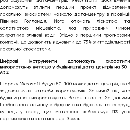
розташування дата-центрів. Результати дослідження
допоможуть втілити перший проект відновлення
локальної екосистеми навколо дата-центру в провінції
Північна Голландія. Його оточать лісистою та
болотистою місцевістю, яка природним чином
збиратиме зливові води. Згідно з першими прогнозами
компанії, це дозволить відновити до 75% життєдіяльності
локальної екосистеми.
Цифрові інструменти допоможуть скоротити
використання вуглецю у будівництві дата-центрів на 30–
60%
Щороку Microsoft будує 50–100 нових дата-центрів, щоб
задовольняти потреби користувачів. Зазвичай під час
будівництва використовують бетон і залізо. За даними
Глобального альянсу з будівництва будівель та споруд,
вуглець у складі цих матеріалів забезпечує 11% усіх
парникових газів в атмосфері Землі.