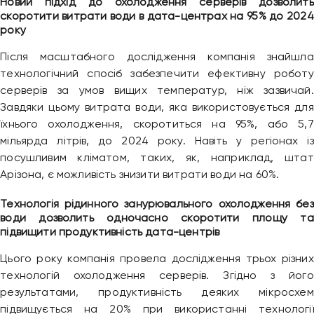
Новий підхід до охолодження серверів дозволить
скоротити витрати води в дата-центрах на 95% до 2024
року
Після масштабного дослідження компанія знайшла
технологічний спосіб забезпечити ефективну роботу
серверів за умов вищих температур, ніж зазвичай.
Завдяки цьому витрата води, яка використовується для
їхнього охолодження, скоротиться на 95%, або 5,7
мільярда літрів, до 2024 року. Навіть у регіонах із
посушливим кліматом, таких, як, наприклад, штат
Арізона, є можливість знизити витрати води на 60%.
Технологія рідинного занурювального охолодження без
води дозволить одночасно скоротити площу та
підвищити продуктивність дата-центрів
Цього року компанія провела дослідження трьох різних
технологій охолодження серверів. Згідно з його
результатами, продуктивність деяких мікросхем
підвищується на 20% при використанні технології