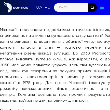
Skip
Search
to
Togg
for:
content
Navig
Голо
Microsoft поділилася подробицями ключових ініціатив,
Пар
спрямованих на зниження вуглецевого сліду компанії. Усі
вони спрямовані на досягнення глобальної мети, про яку
Нап
компанія заявила в січні — повністю перейти на
негативний рівень викидів вуглецю. До 2030 Microsoft
Нов
планує видаляти вуглецю більше, ніж виробляти, а до
2050 має намір повністю усунути весь свій вуглецевий
Ком
слід, який був створений за рахунок прямих викидів і
споживання електроенергії з моменту заснування
Конт
компанії в 1975 році. Для цього Microsoft інвестує у
розробку вдосконалених, більш екологічних дата-
центрів. Компанія розповіла про проміжні результати
ініціатив, пов’язані із цим напрямком діяльності: