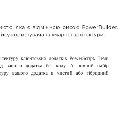
ністю, яка є відмінною рисою PowerBuilder.
йсу користувача та хмарної архітектури.
ітектуру клієнтських додатків PowerScript. Теми
ляд вашого додатка без коду. А повний набір
ктуру вашого додатка в чистий або гібридний
Привіт 👋, чим тобі
допомогти?