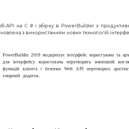
-API на C # і збірку в PowerBuilder з продуктив
новлена ​​з використанням нових технологій інтерфе
PowerBuilder 2019 модернізує інтерфейс користувача та арх
для інтерфейсу користувача перетворять зовнішній виг
функцій клієнта і безпеки Web API перетворює архіте
хмарний додаток.