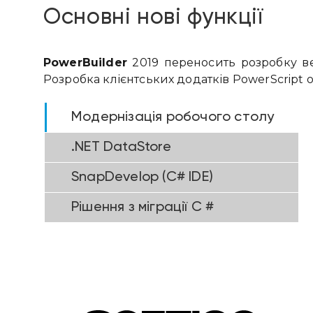
Основні нові функції
PowerBuilder
2019 переносить розробку веб
Розробка клієнтських додатків PowerScript о
Модернізація робочого столу
.NET DataStore
SnapDevelop (C# IDE)
Рішення з міграції C #