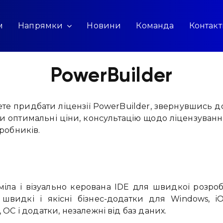
м
Напрямки
Новини
Команда
Контак
PowerBuilder
те придбати ліцензії PowerBuilder, звернувшись д
и оптимальні ціни, консультацію щодо ліцензування
робників.
уміла і візуально керована IDE для швидкої розро
швидкі і якісні бізнес-додатки для Windows, i
 ОС і додатки, незалежні від баз даних.