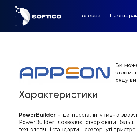
Skip
to
content
Головна
Партнера
Ви може
отримат
ряду ви
Характеристики
PowerBuilder
– це проста, інтуїтивно зроз
PowerBuilder дозволяє створювати більш 
технологічні стандарти – розгорнуті пристрої,