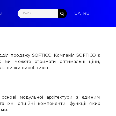
Search
ти
for:
відділ продажу SOFTICO. Компанія SOFTICO є
ас Ви можете отримати оптимальні ціни,
 із низки виробників.
основі модульної архітектури з єдиним
а їхні опційні компоненти, функції яких
еми.