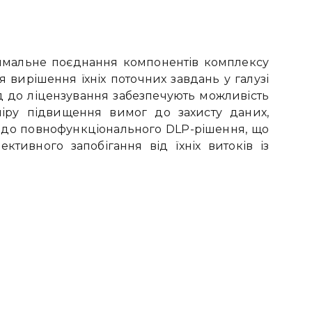
имальне поєднання компонентів комплексу
ля вирішення їхніх поточних завдань у галузі
ід до ліцензування забезпечують можливість
міру підвищення вимог до захисту даних,
ж до повнофункціонального DLP-рішення, що
тивного запобігання від їхніх витоків із