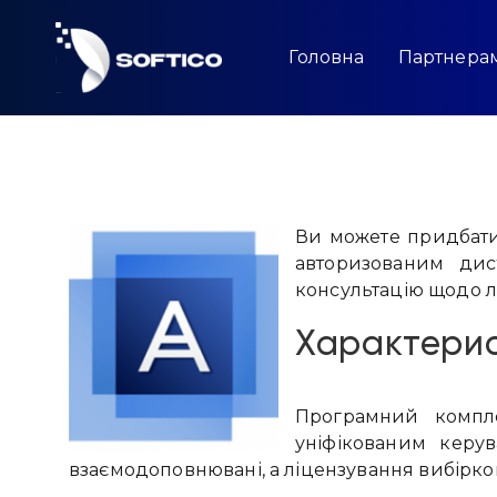
Skip
to
content
Головна
Партнера
Ви можете придбати 
авторизованим дис
консультацію щодо лі
Характери
Програмний комп
уніфікованим керув
взаємодоповнювані, а ліцензування вибірко