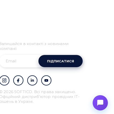
Привіт 👋, чим тобі
допомогти?
Залишайся в контакті з новинами
Ми зазвичай відповідаємо дуже швидко
компанії
ПІДПИСАТИСЯ
Надіслати повідомлення
© 2026 SOFTICO. Всі права захищено.
Офіційний дистриб’ютор провідних IT-
рішень в Україні.