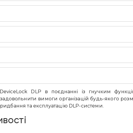
 DeviceLock DLP в поєднанні із гнучким функц
довольнити вимоги організацій будь-якого розміру 
 придбання та експлуатацію DLP-системи.
ивості