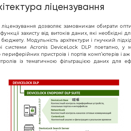
ітектура ліцензування
 ліцензування дозволяє замовникам обирати опт
 функції захисту від витоків даних, які необхідні д
бюджету. Модульність архітектури і гнучкий підх
ої системи Acronis DeviceLock DLP поетапно, у 
 периферійних пристроїв і портів комп’ютерів і а
олів із тематичною фільтрацією даних для ефек