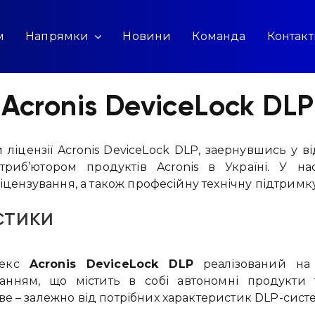
м
Напрямки
Новини
Команда
Контак
Acronis DeviceLock DLP
ліцензії Acronis DeviceLock DLP, заернувшись у 
триб’ютором продуктів Acronis в Україні. У н
цензування, а також професійну технічну підтримку
стики
лекс
Acronis DeviceLock DLP
реалізований на 
анням, що містить в собі автономні продукти т
ве – залежно від потрібних характеристик DLP-сист