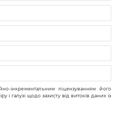
ійно-інкрементальним ліцензуванням його
і галузі щодо захисту від витоків даних із