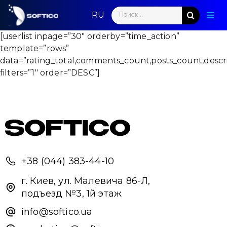
Skip
Search
to
Togg
for:
content
Navig
[userlist inpage=”30″ orderby=”time_action”
Глав
template=”rows”
data=”rating_total,comments_count,posts_count,descri
Пар
filters=”1″ order=”DESC”]
Нап
Нов
Ком
+38 (044) 383-44-10
Кон
г. Киев, ул. Малевича 86-Л,
подъезд №3, 1й этаж
info@softico.ua