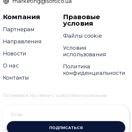
marketing@softico.ua
Компания
Правовые
условия
Привіт 👋, чим тобі допомогти?
Партнерам
Файлы cookie
Ми зазвичай відповідаємо дуже швидко
Направления
Условия
Новости
использования
Надіслати повідомлення
О нас
Политика
конфиденциальности
Контакты
Оставайся на связи с новостями компании
ПОДПИСАТЬСЯ