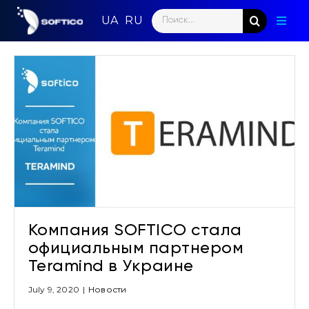
Skip
Search
to
Toggl
for:
content
Naviga
Главн
Парт
Напр
Ново
Кома
Компания SOFTICO стала
Конт
официальным партнером
Teramind в Украине
July 9, 2020
|
Новости