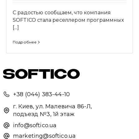
С радостью сообщаем, что компания
SOFTICO стала реселлером программных
[...]
Подробнее
+38 (044) 383-44-10
Привіт 👋, чим тобі допомогти?
г. Киев, ул. Малевича 86-Л,
Ми зазвичай відповідаємо дуже швидко
подъезд №3, 1й этаж
info@softico.ua
Надіслати повідомлення
marketing@softico.ua