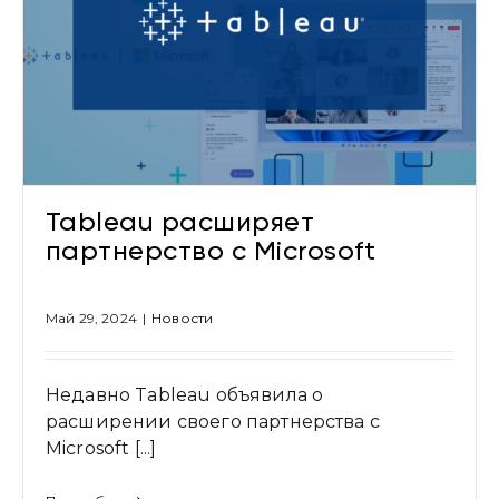
Привіт 👋, чим тобі допомогти?
Tableau расширяет
Ми зазвичай відповідаємо дуже швидко
партнерство с Microsoft
Надіслати повідомлення
Май 29, 2024
|
Новости
Недавно Tableau объявила о
расширении своего партнерства с
Microsoft [...]