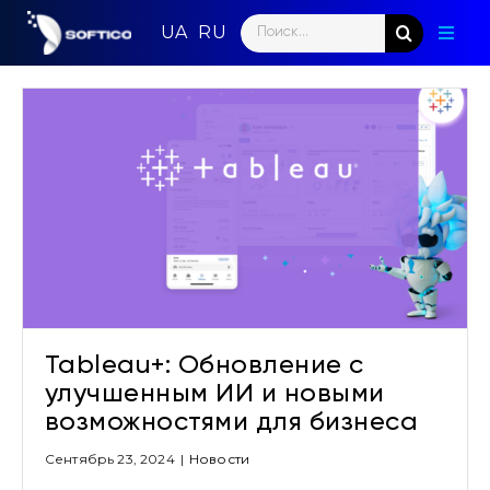
Skip
Search
to
Toggl
for:
content
Naviga
Главн
Парт
Напр
Ново
Кома
Tableau+: Обновление с
Конт
улучшенным ИИ и новыми
возможностями для бизнеса
Сентябрь 23, 2024
|
Новости