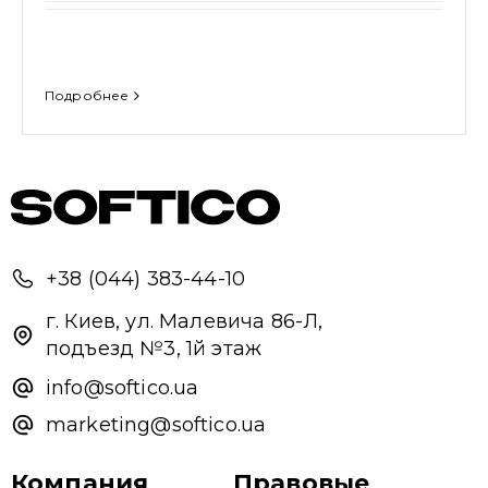
Подробнее
+38 (044) 383-44-10
Привіт 👋, чим тобі допомогти?
г. Киев, ул. Малевича 86-Л,
подъезд №3, 1й этаж
Ми зазвичай відповідаємо дуже швидко
info@softico.ua
marketing@softico.ua
Надіслати повідомлення
Компания
Правовые