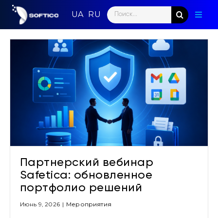
Skip
Search
to
Toggl
for:
content
Naviga
Главн
Парт
Напр
Ново
Кома
Партнерский вебинар
Конт
Safetica: обновленное
портфолио решений
Июнь 9, 2026
|
Мероприятия