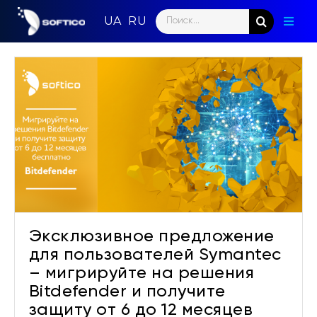
Skip
Search
to
Toggl
for:
content
Naviga
Главн
Парт
Напр
Ново
Кома
Эксклюзивное предложение
Конт
для пользователей Symantec
– мигрируйте на решения
Bitdefender и получите
защиту от 6 до 12 месяцев