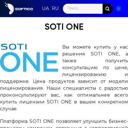
Skip
Search
to
Togg
for:
content
Navig
Глав
SOTI ONE
Пар
Вы можете купить у на
Нап
решения SOTI ONE, 
также получит
Нов
консультацию по цене
лицензированию 
Ком
поддержке. Цена продуктов зависит от модел
лицензирования. Наши специалисты с радость
Кон
проконсультируют вас, как оптимальнее всег
купить лицензии SOTI ONE в вашем конкретно
случае.
Платформа SOTI ONE позволяет улучшить бизнес