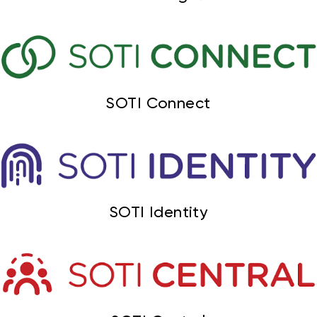
Привіт 👋, чим тобі допомогти?
Ми зазвичай відповідаємо дуже швидко
SOTI Connect
Надіслати повідомлення
SOTI Identity