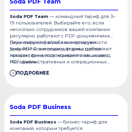
Soda PDF Team
Soda PDF Team
— командный тариф для 3–
19 пользователей. Выбирайте его, если
несколько сотрудников вашей компании
регулярно работают с PDF-документами:
редактируют файлы, конвертируют
План включает в себя все возможности
документы, заполняют формы, добавляют
Soda PDF Pro и подходит для отделов
комментарии, подписывают и защищают
продаж, финансов, юридических команд,
PDF-файлы.
HR, административных и операционных
подразделений.
ПОДРОБНЕЕ
Soda PDF Business
Soda PDF Business
— бизнес-тариф для
компаний, которым требуется