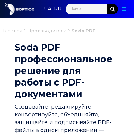
Skip
Search
to
Togg
for:
content
Navig
Глав
Главная
Производители
Soda PDF
Пар
Soda PDF —
Нап
профессиональное
решение для
Нов
работы с PDF-
Ком
документами
Кон
Создавайте, редактируйте,
конвертируйте, объединяйте,
защищайте и подписывайте PDF-
файлы в одном приложении —