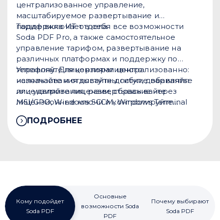
централизованное управление,
масштабируемое развертывание и
поддержка ИТ-отдела.
Тариф включает в себя все возможности
Soda PDF Pro, а также самостоятельное
управление тарифом, развертывание на
различных платформах и поддержку по
телефону. Для корпоративного
Управляйте лицензиями централизованно:
использования доступны гибкие варианты
назначайте и отзывайте доступ, добавляйте
лицензирования, развертывание через
или удаляйте лицензии, сбрасывайте
MSI/GPO, Windows SCCM, Windows Terminal
лицензионные ключи и контролируйте
Server, Citrix и другие инструменты.
использование на устройствах.
ПОДРОБНЕЕ
Основные
Кому подойдет
Почему выбирают
возможности Soda
Soda PDF
Soda PDF
PDF