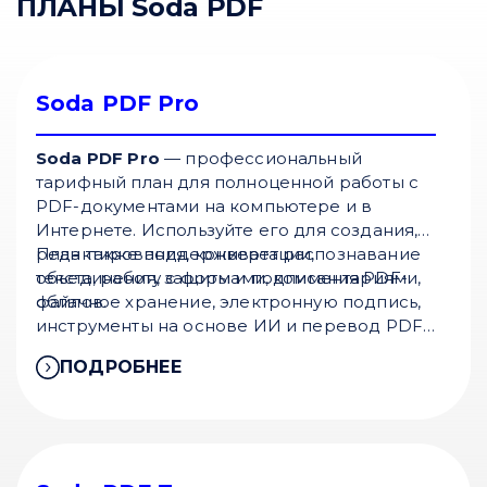
ПЛАНЫ Soda PDF
Soda PDF Pro
Soda PDF Pro
— профессиональный
тарифный план для полноценной работы с
PDF-документами на компьютере и в
Интернете. Используйте его для создания,
редактирования, конвертации,
План также поддерживает распознавание
объединения, защиты и подписания PDF-
текста, работу с формами, комментариями,
файлов.
облачное хранение, электронную подпись,
инструменты на основе ИИ и перевод PDF-
документов.
ПОДРОБНЕЕ