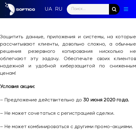
Skip
Search
to
Togg
for:
content
Navig
Глав
Защитить данные, приложения и системы, на которые
Пар
рассчитывают клиенты, довольно сложно, а обычные
решения резервного копирования нисколько не
Нап
облегчают эту задачу. Обеспечьте своих клиентов
надежной и удобной киберзащитой по сниженным
Нов
ценам!
Ком
Условия акции:
– Предложение действительно до
30 июня 2020 года.
Кон
– Не может сочетаться с регистрацией сделки.
– Не может комбинироваться с другими промо-акциями.