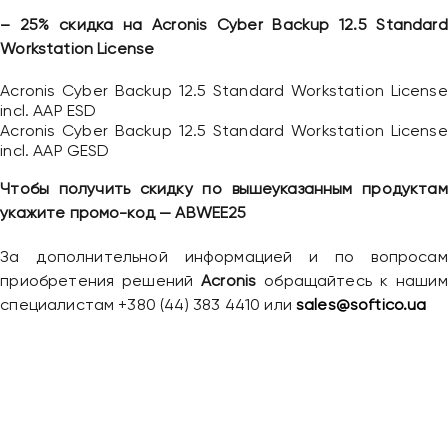
– 25% скидка на Acronis Cyber Backup 12.5 Standard
Workstation License
Acronis Cyber Backup 12.5 Standard Workstation License
incl. AAP ESD
Acronis Cyber Backup 12.5 Standard Workstation License
incl. AAP GESD
Чтобы получить скидку по вышеуказанным продуктам
Привіт 👋, чим тобі допомогти?
укажите промо-код — ABWEE25
Ми зазвичай відповідаємо дуже швидко
За дополнительной информацией и по вопросам
приобретения решений
Acronis
обращайтесь к нашим
специалистам +380 (44) 383 4410 или
Надіслати повідомлення
sales@softico.ua