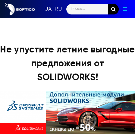
Skip
Search
to
Togg
for:
content
Navig
Глав
Пар
Не упустите летние выгодные
Нап
предложения от
Нов
SOLIDWORKS!
Ком
Кон