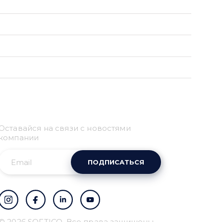
Привіт 👋, чим тобі
Оставайся на связи с новостями
допомогти?
компании
Ми зазвичай відповідаємо дуже швидко
ПОДПИСАТЬСЯ
Надіслати повідомлення
© 2026 SOFTICO. Все права защищены.