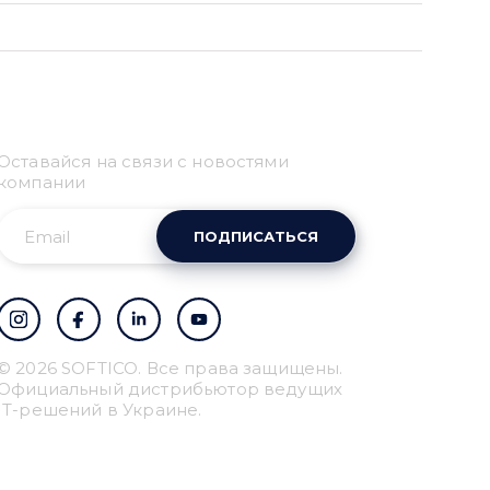
Оставайся на связи с новостями
компании
ПОДПИСАТЬСЯ
Привіт 👋, чим тобі
допомогти?
Ми зазвичай відповідаємо дуже швидко
© 2026 SOFTICO. Все права защищены.
Официальный дистрибьютор ведущих
Надіслати повідомлення
IT-решений в Украине.