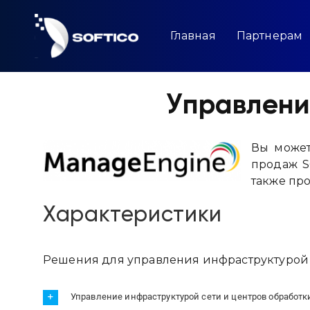
Skip
to
content
Главная
Партнерам
Управлени
Вы может
продаж S
также пр
Характеристики
Решения для управления инфраструктурой ц
Управление инфраструктурой сети и центров обработк