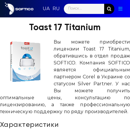
Skip
Search
to
Togg
for:
content
Navig
Глав
Toast 17 Titanium
Пар
Вы можете приобрест
лицензии Toast 17 Titanium
Нап
обратившись в отдел прода
SOFTICO. Компания SOFTIC
Нов
является официальны
партнером Corel в Украине c
Ком
статусом Silver Partner. У на
Вы можете получит
Кон
оптимальные цены, консультацию п
лицензированию, а также профессиональну
техническую поддержку по ряду производителей.
Характеристики