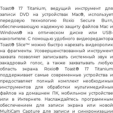
Toast® 17 Titanium, ведущий инструмент дл
записи DVD на устройствах Mac®, используе
передовую технологию Roxio Secure Burn
обеспечивающую надежную защиту файлов Mac 
Windows® на оптическом диске или USB
накопителе. С помощью удобного видеоредактор
Toast® Slice™ можно быстро нарезать видеороли
на фрагменты. Усовершенствованный инструмен
захвата позволяет записывать системный звук 
закадровый голос, а также захватывать любу
область экрана. Roxio® Toast® 17 Titaniu
поддерживает самые современные устройства 
предоставляет полный комплект необходимы
инструментов для обработки мультимедийны
файлов на домашнем ПК, мобильном устройств
или в Интернете. Наслаждайтесь программны
обеспечением для записи экрана или ново
MultiCam Capture для записи и синхронизаци