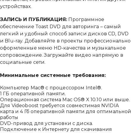
устройствах.
ЗАПИСЬ И ПУБЛИКАЦИЯ:
Программное
Привіт 👋, чим тобі допомогти?
обеспечение Toast DVD для авторинга – самый
Ми зазвичай відповідаємо дуже швидко
легкий и удобный способ записи дисков CD, DVD
и Blu-ray. Добавляйте в проекты профессионально
оформленные меню HD-качества и музыкальное
Надіслати повідомлення
сопровождение. Загружайте видео напрямую в
социальные сети.
Минимальные системные требования:
Компьютер Mac® с процессором Intel®.
1 ГБ оперативной памяти.
Операционная система Mac OS® X 10.10 или выше.
Для Videoboost требуется совместимая NVIDIA
карта и 4 Гб оперативной памяти для оптимальной
работы
DVD-привод для установки с диска.
Подключение к Интернету для скачивания