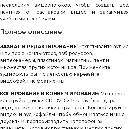
нескольких видеопотоков, чтобы создать все
начиная от распаковки видео и заканчива
учебными пособиями.
Полное описание
ЗАХВАТ И РЕДАКТИРОВАНИЕ:
Захватывайте аудио
и видео с компьютера, веб-ресурсов,
видеокамеры, пластинок, магнитных лент и
множества других источников. Применяйте
аудиофильтры и с легкостью нарезайте
видеофайл на фрагменты.
КОПИРОВАНИЕ И КОНВЕРТИРОВАНИЕ:
Мгновенно
копируйте диски CD, DVD и Blu-ray благодаря
поддержке нескольких приводов. Конвертируйте
видео- и аудиофайлы, чтобы обмениваться ими с
друзьями, воспроизводить на телефонах,
планшетах, игровых приставках и многих других