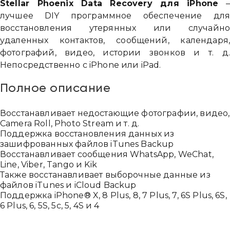
Stellar Phoenix Data Recovery для iPhone
лучшее DIY программное обеспечение дл
восстановления утерянных или случайн
удаленных контактов, сообщений, календаря
фотографий, видео, истории звонков и т. д
Непосредственно с iPhone или iPad.
Полное описание
Восстанавливает недостающие фотографии, видео,
Camera Roll, Photo Stream и т. д.
Поддержка восстановления данных из
зашифрованных файлов iTunes Backup
Восстанавливает сообщения WhatsApp, WeChat,
Line, Viber, Tango и Kik
Также восстанавливает выборочные данные из
файлов iTunes и iCloud Backup
Поддержка iPhone® X, 8 Plus, 8, 7 Plus, 7, 6S Plus, 6S,
6 Plus, 6, 5S, 5c, 5, 4S и 4