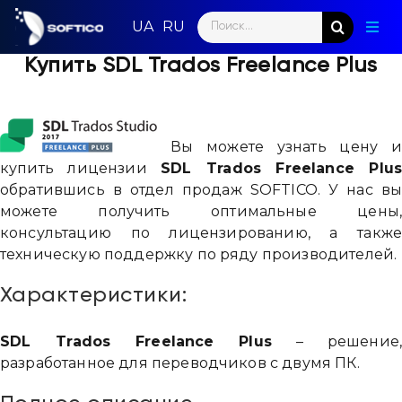
Skip
Search
to
Togg
for:
content
Navig
Купить SDL Trados Freelance Plus
Глав
Пар
Вы можете узнать цену 
Нап
купить лицензии
SDL Trados Freelance Plu
обратившись в отдел продаж SOFTICO. У нас в
Нов
можете получить оптимальные цены
консультацию по лицензированию, а такж
Ком
техническую поддержку по ряду производителей.
Характеристики:
Кон
SDL Trados Freelance Plus
– решение
разработанное для переводчиков с двумя ПК.