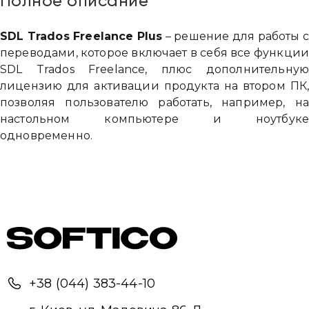
Полное описание
SDL Trados Freelance Plus
– решение для работы 
переводами, которое включает в себя все функци
SDL Trados Freelance, плюс дополнительну
лицензию для активации продукта на втором ПК
позволяя пользователю работать, например, н
настольном компьютере и ноутбук
одновременно.
Привіт 👋, чим тобі допомогти?
Ми зазвичай відповідаємо дуже швидко
+38 (044) 383-44-10