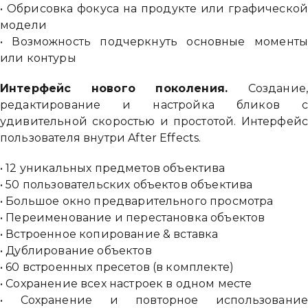
• Обрисовка фокуса на продукте или графическо
модели
• Возможность подчеркнуть основные момент
или контуры
Интерфейс нового поколения.
Создание
редактирование и настройка бликов 
удивительной скоростью и простотой. Интерфей
пользователя внутри After Effects.
• 12 уникальных предметов объектива
• 50 пользовательских объектов объектива
Привіт 👋, чим тобі допомогти?
• Большое окно предварительного просмотра
• Переименование и перестановка объектов
Ми зазвичай відповідаємо дуже швидко
• Встроенное копирование & вставка
• Дублирование объектов
Надіслати повідомлення
• 60 встроенных пресетов (в комплекте)
• Сохранение всех настроек в одном месте
• Сохранение и повторное использовани