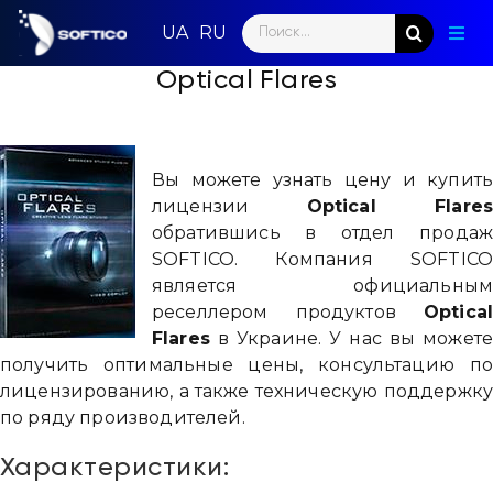
Skip
Search
to
Togg
for:
content
Navig
Optical Flares
Глав
Пар
Вы можете узнать цену и купит
Нап
лицензии
Optical Flares
обратившись в отдел прода
Нов
SOFTICO. Компания SOFTIC
является официальны
Ком
реселлером продуктов
Optica
Flares
в Украине. У нас вы может
Кон
получить оптимальные цены, консультацию п
лицензированию, а также техническую поддержк
по ряду производителей.
Характеристики: