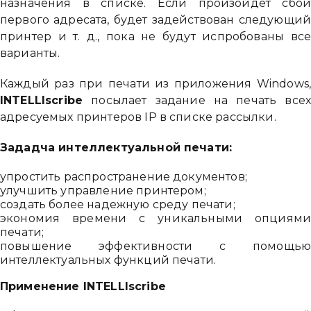
назначения в списке. Если произойдет сбо
первого адресата, будет задействован следующи
принтер и т. д., пока не будут испробованы вс
варианты.
Каждый раз при печати из приложения Windows
INTELLIscribe
посылает задание на печать все
адресуемых принтеров IP в списке рассылки.
Зададча интеллектуальной печати:
упростить распространение документов;
улучшить управление принтером;
создать более надежную среду печати;
экономия времени с уникальными опциям
печати;
повышение эффективности с помощь
интеллектуальных функций печати.
Применение INTELLIscribe
Привіт 👋, чим тобі допомогти?