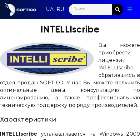
Skip
Search
to
Togg
for:
content
Navig
Глав
INTELLIscribe
Пар
Вы может
приобрести
Нап
лицензии
INTELLIscribe,
Нов
обратившись 
отдел продаж SOFTICO. У нас Вы можете получит
Ком
оптимальные цены, консультацию п
лицензированию, а также профессиональну
Кон
техническую поддержку по ряду производителей.
Характеристики
INTELLIscribe
устанавливается на Windows 200