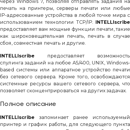
через Windows 7, позволяя отправлять задания н
печать на принтеры, серверы печати или любы
IP-адресованные устройства в любой точке мира 
использованием технологии TCP/IP.
INTELLIscrib
предоставляет вам мощные функции печати, таки
как широковещательная печать, печать в случа
сбоя, совместная печать и другие.
INTELLIscribe
предоставляет возможност
спулинга заданий на любое AS/400, UNIX, Windows
based системы или аппаратное устройство печат
без сетевого сервера. Кроме того, освобождаютс
системные ресурсы вашего сетевого сервера, чт
позволяет сконцентрироваться на других задачах.
Полное описание
INTELLIscribe
запоминает ранее используемы
принтер и график работы, для следующего пункт