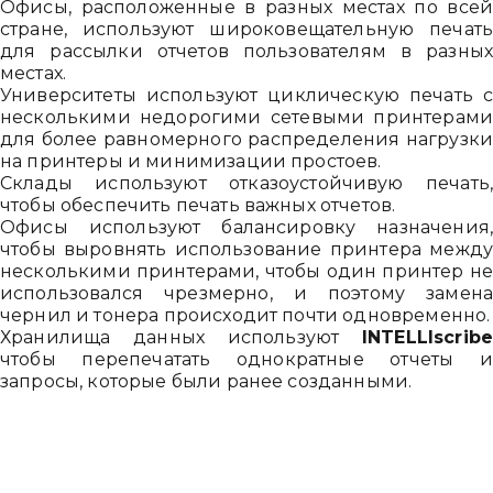
Офисы, расположенные в разных местах по все
стране, используют широковещательную печат
Ми зазвичай відповідаємо дуже швидко
для рассылки отчетов пользователям в разны
местах.
Университеты используют циклическую печать 
Надіслати повідомлення
несколькими недорогими сетевыми принтерам
для более равномерного распределения нагрузк
на принтеры и минимизации простоев.
Склады используют отказоустойчивую печать
чтобы обеспечить печать важных отчетов.
Офисы используют балансировку назначения
чтобы выровнять использование принтера межд
несколькими принтерами, чтобы один принтер н
использовался чрезмерно, и поэтому замен
чернил и тонера происходит почти одновременно.
Хранилища данных используют
INTELLIscrib
чтобы перепечатать однократные отчеты 
запросы, которые были ранее созданными.